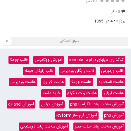
(0 نقد)
0 نظر
بروز شد
4 دی 1395
دنبال کنندگان
0
کدگذاری فایلهای php با ioncube
آموزش ووکامرس
قالب جوملا
قالب وردپرس
قالب رایگان وردپرس
قالب رایگان جوملا
هاست نامحدود
هاست جوملا
هاست لاراول
هاست وردپرس
هاست ارزان
هاست ربات تلگرام
خرید دامنه
آموزش ساخت ربات تلگرام با php
آموزش لاراول
آموزش cPanel
آموزش php
آموزش فرم ساز RSform
آموزش ساخت ربات جذب ممبر
آموزش ساخت ربات دوستیابی