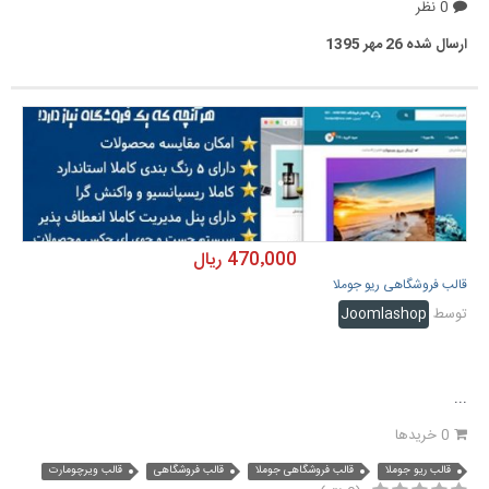
0 نظر
ارسال شده
26 مهر 1395
470٬000 ریال
قالب فروشگاهی ریو جوملا
توسط
Joomlashop
...
0 خریدها
قالب ریو جوملا
قالب فروشگاهی جوملا
قالب فروشگاهی
قالب ویرچومارت