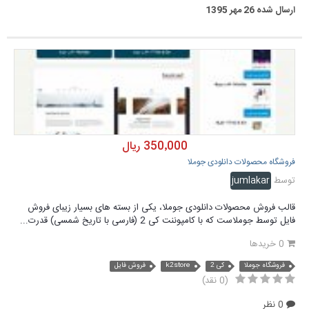
ارسال شده
26 مهر 1395
350٬000 ریال
فروشگاه محصولات دانلودی جوملا
توسط
jumlakar
قالب فروش محصولات دانلودی جوملا، یکی از بسته های بسیار زیبای فروش
فایل توسط جوملاست که با کامپوننت کی 2 (فارسی با تاریخ شمسی) قدرت...
0 خریدها
فروشگاه جوملا
کی 2
k2store
فروش فایل
(0 نقد)
0 نظر