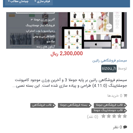
فیلتر سازی
چیدمان مطالب
2٬300٬000 ریال
سیستم فروشگاهی راتین
توسط
sizou_h
سیستم فروشگاهی راتین بر پایه جوملا 3 و آخرین ورژن موجود کامپوننت
جومشاپینگ (4.11.0) طراحی و پیاده سازی شده است. این بسته نصبی...
0 خریدها
قالب فروشگاهی جوملا
بسته فروشگاهی جوملا
قالب فروشگاهی
قالب جومشاپینگ جوملا
(0 نقد)
0 نظر