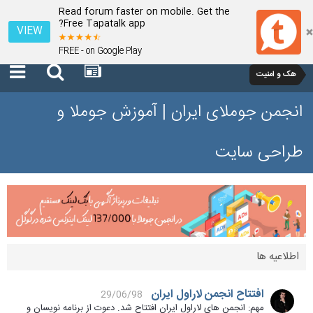
Read forum faster on mobile. Get the
Free Tapatalk app?
VIEW
FREE - on Google Play
هک و امنیت
انجمن جوملای ایران | آموزش جوملا و
طراحی سایت
اطلاعیه ها
افتتاح انجمن لاراول ایران
29/06/98
مهم: انجمن های لاراول ایران افتتاح شد. دعوت از برنامه نویسان و