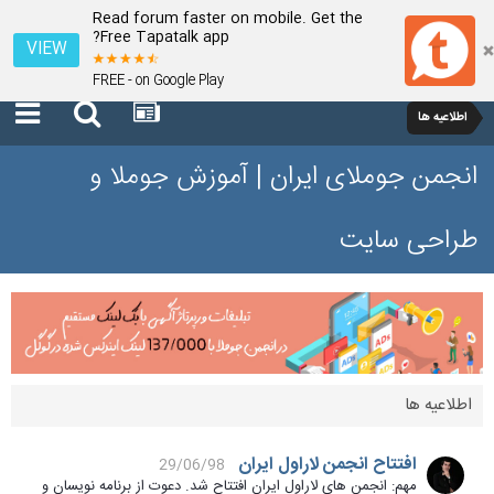
Read forum faster on mobile. Get the
Free Tapatalk app?
VIEW
FREE - on Google Play
اطلاعیه ها
انجمن جوملای ایران | آموزش جوملا و
طراحی سایت
اطلاعیه ها
افتتاح انجمن لاراول ایران
29/06/98
مهم: انجمن های لاراول ایران افتتاح شد. دعوت از برنامه نویسان و