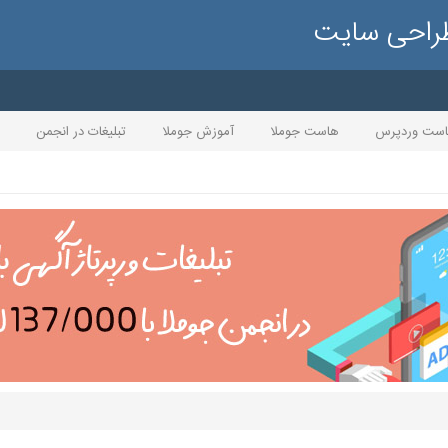
طراحی سایت
ست وردپرس
هاست جوملا
آموزش جوملا
تبلیغات در انجمن