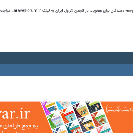
ای عضویت در انجمن لاراول ایران به لینک LaravelForum.ir مراجعه نمایید