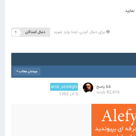
برای دنبال کردن، ابتدا وارد شوید
دنبال کنندگان
1
چیدمان مطالب
64
پاسخ
amir_seddighi
82,416
بازدید
5 آذر 1392