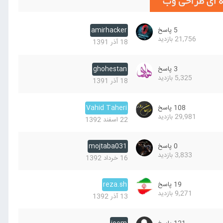
5
پاسخ
amirhacker
21,756
بازدید
18 آذر 1391
3
پاسخ
ghohestan
5,325
بازدید
18 آذر 1391
108
پاسخ
Vahid Taheri
29,981
بازدید
22 اسفند 1392
0
پاسخ
mojtaba031
3,833
بازدید
16 خرداد 1392
19
پاسخ
reza.sh
9,271
بازدید
13 آذر 1392