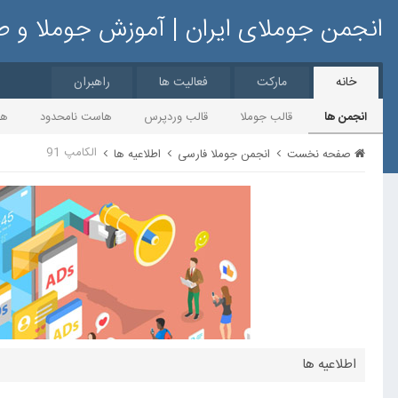
انجمن جوملای ایران | آموزش جوملا و 
خانه
مارکت
فعالیت ها
راهبران
انجمن ها
قالب جوملا
قالب وردپرس
هاست نامحدود
ها
الکامپ 91
صفحه نخست
انجمن جوملا فارسی
اطلاعیه ها
اطلاعیه ها