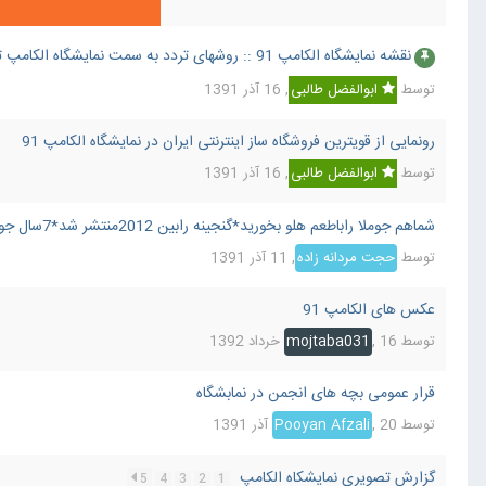
نقشه نمایشگاه الکامپ 91 :: روشهای تردد به سمت نمایشگاه الکامپ تهران
توسط
ابوالفضل طالبی
,
16 آذر 1391
رونمایی از قویترین فروشگاه ساز اینترنتی ایران در نمایشگاه الکامپ 91
توسط
ابوالفضل طالبی
,
16 آذر 1391
شماهم جوملا راباطعم هلو بخورید*گنجینه رابین 2012منتشر شد*7سال جوملای جهان دردستان شما
توسط
حجت مردانه زاده
,
11 آذر 1391
عکس های الکامپ 91
توسط
16 خرداد 1392
,
mojtaba031
قرار عمومی بچه های انجمن در نمابشگاه
توسط
20 آذر 1391
,
Pooyan Afzali
گزارش تصویری نمایشکاه الکامپ
5
4
3
2
1