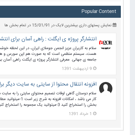
Popular Content
نمایش پستهای داری بیشترین لایک در 15/01/91 در تمام بخش ها
انتشارگر پروژه ی ایگلت : راهی آسان برای انتش
سلام به کاربران عزيز انجمن جوملای ایران، در این لحظه خو
هست، سیستم منظمی است که به صورت هم اپن سورس و هم رایگا
جامعه ی جهانی. معرفی انتشارگر پروژه ی ایگلت راهی آسان برا
9 اردیبهشت 1391
افزونه انتقال محتوا از سایتی به سایت دیگر برای جوملا
بخش را استخراج کنید 3-میتوانید یک مجموعه را استخراج کنید 4-میتوانید از سطل آشغال مطالب محتوا را استخراج کنید 5-میتوانید محتوا را مستقیما و بدون دانلود به یک...
1 خرداد 1391