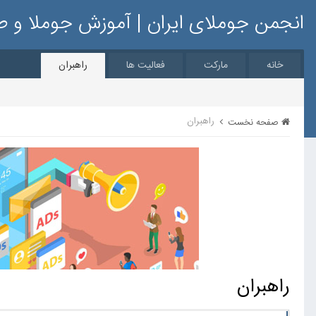
انجمن جوملای ایران | آموزش جوملا و 
خانه
مارکت
فعالیت ها
راهبران
راهبران
صفحه نخست
راهبران