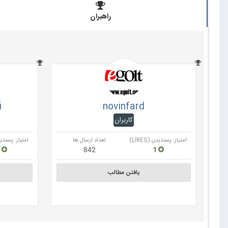
راهبران
i
novinfard
کاربران
امتیاز: پسندیدن (LIKES)
تعداد ارسال ها
امتیاز: پسندیدن (
11
842
1
یافتن مطالب