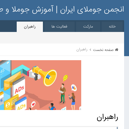
انجمن جوملای ایران | آموزش جوملا و 
خانه
مارکت
فعالیت ها
راهبران
راهبران
صفحه نخست
راهبران