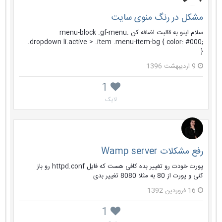
مشکل در رنگ منوی سایت
سلام اینو به قالبت اضافه کن .menu-block .gf-menu
.dropdown li.active > .item .menu-item-bg { color: #000;
}
9 اردیبهشت 1396
1
لایک
رفع مشکلات Wamp server
پورت خودت رو تغییر بده کافی هست که فایل httpd.conf رو باز
کنی و پورت از 80 به مثلا 8080 تغییر بدی
16 فروردین 1392
1