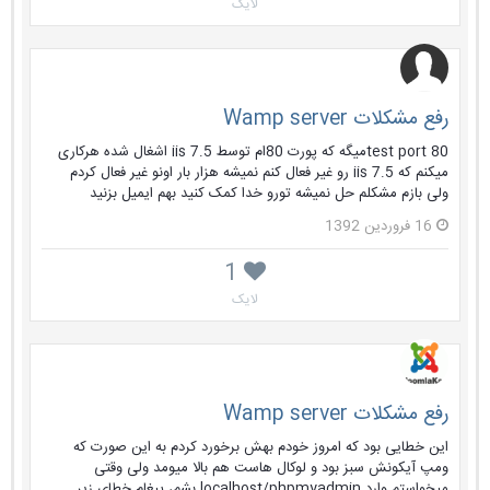
لایک
رفع مشکلات Wamp server
test port 80میگه که پورت 80ام توسط iis 7.5 اشغال شده هرکاری
میکنم که iis 7.5 رو غیر فعال کنم نمیشه هزار بار اونو غیر فعال کردم
ولی بازم مشکلم حل نمیشه تورو خدا کمک کنید بهم ایمیل بزنید
16 فروردین 1392
1
لایک
رفع مشکلات Wamp server
این خطایی بود که امروز خودم بهش برخورد کردم به این صورت که
ومپ آیکونش سبز بود و لوکال هاست هم بالا میومد ولی وقتی
میخواستم وارد localhost/phpmyadmin بشم، پیغام خطای زیر