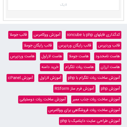
لایک
کدگذاری فایلهای php با ioncube
آموزش ووکامرس
قالب جوملا
قالب وردپرس
قالب رایگان وردپرس
قالب رایگان جوملا
هاست نامحدود
هاست جوملا
هاست لاراول
هاست وردپرس
هاست ارزان
هاست ربات تلگرام
خرید دامنه
آموزش ساخت ربات تلگرام با php
آموزش لاراول
آموزش cPanel
آموزش php
آموزش فرم ساز RSform
آموزش ساخت ربات جذب ممبر
آموزش ساخت ربات دوستیابی
آموزش ساخت ربات فروشگاهی برای ووکامرس
آموزش طراحی سایت داینامیک با php