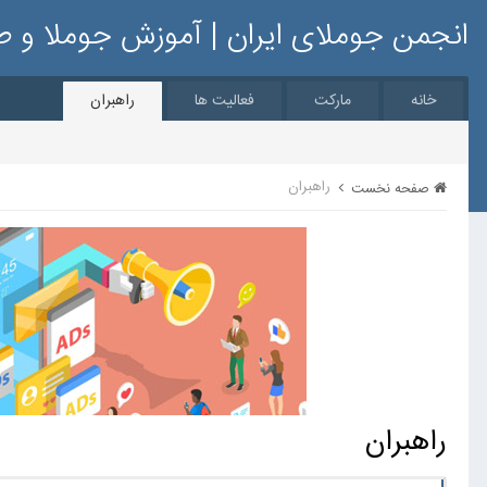
انجمن جوملای ایران | آموزش جوملا و 
خانه
مارکت
فعالیت ها
راهبران
راهبران
صفحه نخست
راهبران