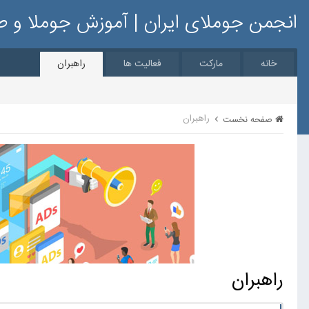
انجمن جوملای ایران | آموزش جوملا و 
خانه
مارکت
فعالیت ها
راهبران
راهبران
صفحه نخست
راهبران