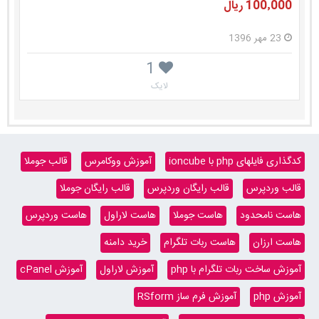
100٬000 ریال
23 مهر 1396
1
لایک
کدگذاری فایلهای php با ioncube
آموزش ووکامرس
قالب جوملا
قالب وردپرس
قالب رایگان وردپرس
قالب رایگان جوملا
هاست نامحدود
هاست جوملا
هاست لاراول
هاست وردپرس
هاست ارزان
هاست ربات تلگرام
خرید دامنه
آموزش ساخت ربات تلگرام با php
آموزش لاراول
آموزش cPanel
آموزش php
آموزش فرم ساز RSform