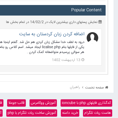
Popular Content
نمایش پستهای داری بیشترین لایک در 14/02/2 در تمام بخش ها
اضافه کردن زبان کردستان به سایت
درود به لطف خدا مشکل زبان کردی هم حل شد. گفتم اینجا هم 
یکی از فایلها بنام licalise.php ایج
هر سوالی پرسیدم متواضعانه کمک کردن .
13 اردیبهشت 1402
راهبران
صفحه نخست
کدگذاری فایلهای php با ioncube
آموزش ووکامرس
قالب جوملا
قا
هاست ربات تلگرام
خرید دامنه
آموزش ساخت ربات تلگرام با php
آ