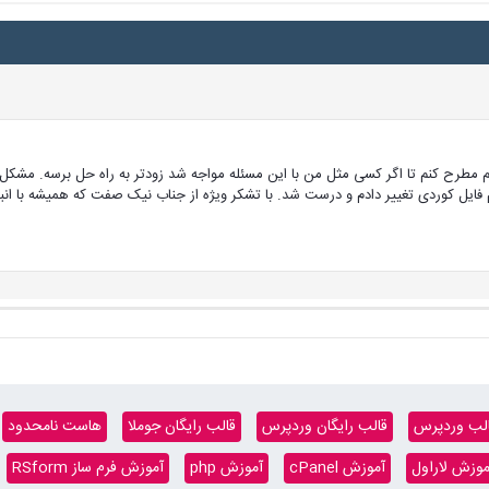
مطرح کنم تا اگر کسی مثل من با این مسئله مواجه شد زودتر به راه حل برسه. مشکل 
اد میشد. اسم کلاس رو بنام فایل کوردی تغییر دادم و درست شد. با تشکر ویژه از جناب نیک صفت که همیشه
لب وردپرس
قالب رایگان وردپرس
قالب رایگان جوملا
هاست نامحدود
موزش لاراول
آموزش cPanel
آموزش php
آموزش فرم ساز RSform