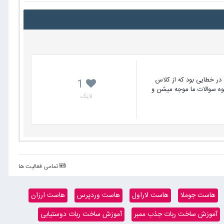
در خطایی بود که از کلاس
1
 با انبوه سوالات ما موجه میشن و
لایک
تمامی فعالیت ها
هاست جوملا
هاست لاراول
هاست وردپرس
هاست ارزان
آموزش ساخت ربات جذب ممبر
آموزش ساخت ربات دوستیابی