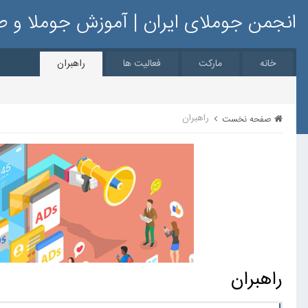
انجمن جوملای ایران | آموزش جوملا و 
خانه
مارکت
فعالیت ها
راهبران
راهبران
صفحه نخست
راهبران