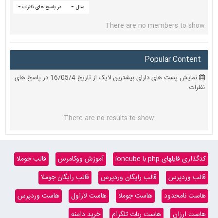
سال
در پاسخ های نظرات
There are no members to show
Popular Content
نمایش پست های دارای بیشترین لایک از تاریخ 16/05/4 در پاسخ های
نظرات
There are no results to show
کدگذاری فایلهای php با ioncube
آموزش ووکامرس
قالب جوملا
قالب وردپرس
قالب رایگان وردپرس
قالب رایگان جوملا
هاست نامحدود
هاست جوملا
هاست لاراول
هاست وردپرس
هاست ارزان
هاست ربات تلگرام
خرید دامنه