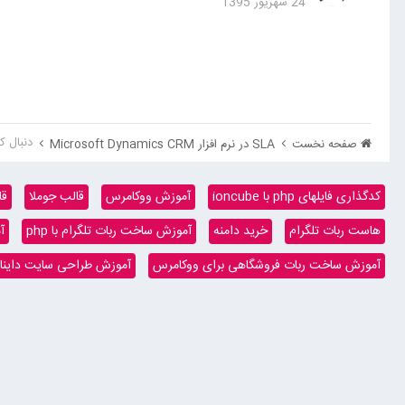
24 شهریور 1395
دنبال ک
صفحه نخست
SLA در نرم افزار Microsoft Dynamics CRM
کدگذاری فایلهای php با ioncube
آموزش ووکامرس
قالب جوملا
قا
هاست ربات تلگرام
خرید دامنه
آموزش ساخت ربات تلگرام با php
آ
آموزش ساخت ربات فروشگاهی برای ووکامرس
آموزش طراحی سایت داینامیک