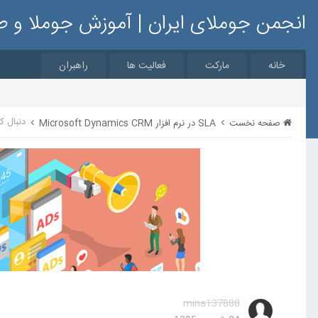
انجمن جوملای ایران | آموزش جوملا و 
خانه
مارکت
فعالیت ها
راهبران
دنبال ک
صفحه نخست
SLA در نرم افزار Microsoft Dynamics CRM
mina137888