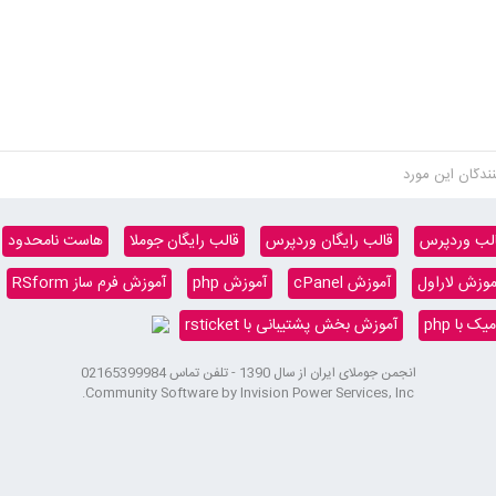
نندگان این مورد
لب وردپرس
قالب رایگان وردپرس
قالب رایگان جوملا
هاست نامحدود
موزش لاراول
آموزش cPanel
آموزش php
آموزش فرم ساز RSform
 با php
آموزش بخش پشتیبانی با rsticket
انجمن جوملای ایران از سال 1390 - تلفن تماس 02165399984
Community Software by Invision Power Services, Inc.