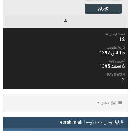
کاربران
تعداد ارسال ها
12
تاریخ عضویت
15 آبان 1392
آخرین بازدید
8 اسفند 1395
DAYS WON
2
نوع محتوا
فایلها ارسال شده توسط ebrahimiali