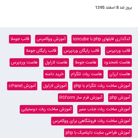
بروز شد
8 اسفند 1395
کدگذاری فایلهای php با ioncube
آموزش ووکامرس
قالب جوملا
قالب وردپرس
قالب رایگان وردپرس
قالب رایگان جوملا
هاست نامحدود
هاست جوملا
هاست لاراول
هاست وردپرس
هاست ارزان
هاست ربات تلگرام
خرید دامنه
آموزش ساخت ربات تلگرام با php
آموزش لاراول
آموزش cPanel
آموزش php
آموزش فرم ساز RSform
آموزش ساخت ربات جذب ممبر
آموزش ساخت ربات دوستیابی
آموزش ساخت ربات فروشگاهی برای ووکامرس
آموزش طراحی سایت داینامیک با php