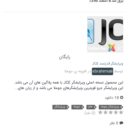
بروز شد
8 اسفند 1395
رایگان
ویرایشگر قدرتمند JCE
توسط
ebrahimiali
در
افزونه ی جوملا
این محصول نسخه اصلی ویرایشگر JCE با همه پلاگین های آن می باشد.
این ویرایشگر جزو قویترین ویرایشگرهای جوملا می باشد و از زبان های...
18 دانلود
ویرایشگر جوملا
jce
جوملا
ویرایشگر
(0 نقد)
0 نظر