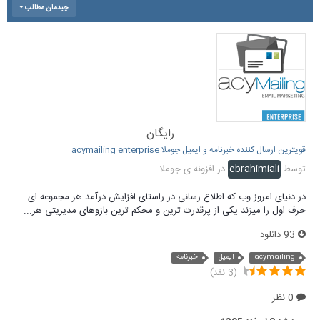
چیدمان مطالب
رایگان
قویترین ارسال کننده خبرنامه و ایمیل جوملا acymailing enterprise
توسط
ebrahimiali
در
افزونه ی جوملا
در دنیای امروز وب که اطلاع رسانی در راستای افزایش درآمد هر مجموعه ای
حرف اول را میزند یکی از پرقدرت ترین و محکم ترین بازوهای مدیریتی هر...
93 دانلود
acymailing
ایمیل
خبرنامه
(3 نقد)
0 نظر