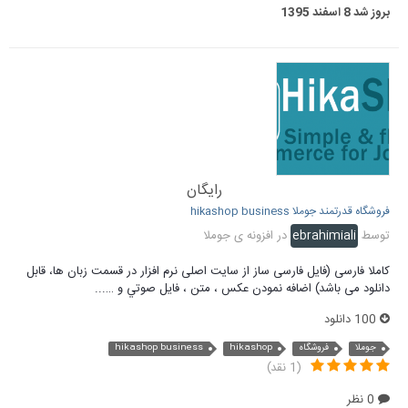
بروز شد
8 اسفند 1395
رایگان
فروشگاه قدرتمند جوملا hikashop business
توسط
ebrahimiali
در
افزونه ی جوملا
کاملا فارسی (فایل فارسی ساز از سایت اصلی نرم افزار در قسمت زبان ها، قابل
دانلود می باشد) اضافه نمودن عكس ، متن ، فايل صوتي و …...
100 دانلود
جوملا
فروشگاه
hikashop
hikashop business
(1 نقد)
0 نظر