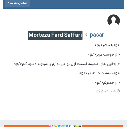
چیدمان مطالب
pasar
Morteza Fard Saffari
<p>با سلام</p>
<p>دوست عزیز</p>
<p>فایل های ضمیمه قسمت اول رو من ندارم و نمیتونم دانلود کنم</p>
<p>میشه کمک کنید؟</p>
<p>ممنونم</p>
4 خرداد 1392