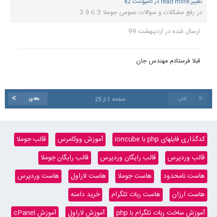
تغییر read more در کامپوننت k2
در
رفع مشکلات و سوالات عمومی جوملا 3 تا 3.9
ارسال شده در
اردیبهشت 99
قبلا فرستادم مهندس جان
قبلی
بعدی
صفحه 1 از 25
کدگذاری فایلهای php با ioncube
آموزش ووکامرس
قالب جوملا
قالب وردپرس
قالب رایگان وردپرس
قالب رایگان جوملا
هاست نامحدود
هاست جوملا
هاست لاراول
هاست وردپرس
هاست ارزان
هاست ربات تلگرام
خرید دامنه
آموزش ساخت ربات تلگرام با php
آموزش لاراول
آموزش cPanel