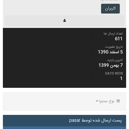
کاربران
تعداد ارسال ها
611
تاریخ عضویت
5 اسفند 1390
آخرین بازدید
7 بهمن 1399
DAYS WON
1
نوع محتوا
پست ارسال شده توسط pasar