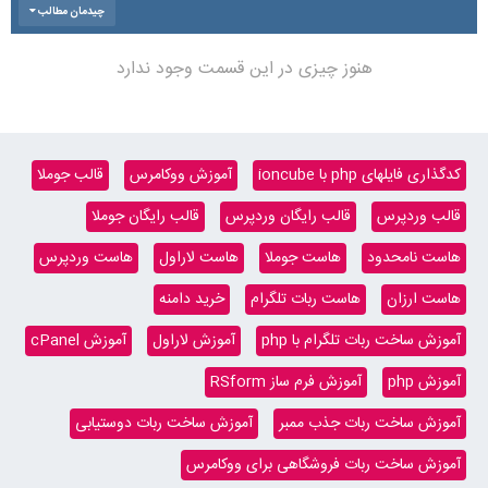
چیدمان مطالب
هنوز چیزی در این قسمت وجود ندارد
کدگذاری فایلهای php با ioncube
آموزش ووکامرس
قالب جوملا
قالب وردپرس
قالب رایگان وردپرس
قالب رایگان جوملا
هاست نامحدود
هاست جوملا
هاست لاراول
هاست وردپرس
هاست ارزان
هاست ربات تلگرام
خرید دامنه
آموزش ساخت ربات تلگرام با php
آموزش لاراول
آموزش cPanel
آموزش php
آموزش فرم ساز RSform
آموزش ساخت ربات جذب ممبر
آموزش ساخت ربات دوستیابی
آموزش ساخت ربات فروشگاهی برای ووکامرس