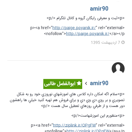
amir90
<p>ثبت و معرفی رایگان گروه و کانال تلگرام </p>
http://paige.poyanik.ir/
" rel="external
<p><a href="
nofollow">
http://paige.poyanik.ir/
</a></p>
7 اردیبهشت 1395
amir90
ابوالفضل طالبی
<p>سلام اگه امكان داره كلاس هاي اموزشهاي نوروزي خود رو به شكل
تصويري و بر روي دي وي دي و براي فروش هم تهيه كنيد خيلي ها راهشون
دور هست و از طرفي روزهاي تعطيل سال هست </p>
<p>منظورم اين اموزشهاست</p>
http://ziplink.ir/OPgFW
" rel="external
<p><a href="
nofollow">
http://ziplink.ir/OPgFW
</a></p>