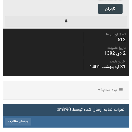
کاربران
تعداد ارسال ها
512
تاریخ عضویت
2 دی 1392
آخرین بازدید
31 اردیبهشت 1401
نوع محتوا
نظرات نمایه ارسال شده توسط amir90
چیدمان مطالب