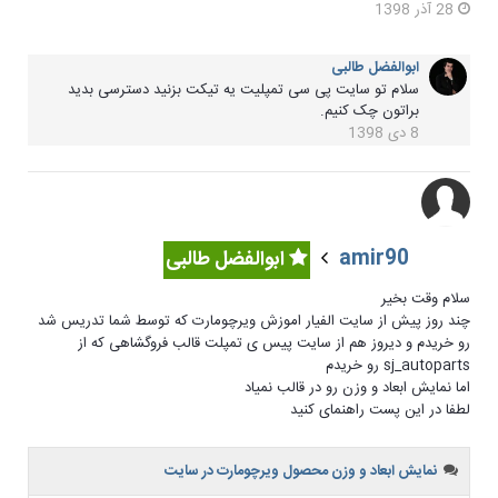
28 آذر 1398
ابوالفضل طالبی
سلام تو سایت پی سی تمپلیت یه تیکت بزنید دسترسی بدید
براتون چک کنیم.
8 دی 1398
amir90
ابوالفضل طالبی
سلام وقت بخیر
چند روز پیش از سایت الفیار اموزش ویرچومارت که توسط شما تدریس شد
رو خریدم و دیروز هم از سایت پیس ی تمپلت قالب فروگشاهی که از
sj_autoparts رو خریدم
اما نمایش ابعاد و وزن رو در قالب نمیاد
لطفا در این پست راهنمای کنید