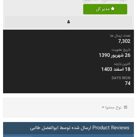
مدیر کل
تعداد ارسال ها
7,302
تاریخ عضویت
26 شهریور 1390
آخرین بازدید
18 اسفند 1403
DAYS WON
74
نوع محتوا
Product Reviews ارسال شده توسط ابوالفضل طالبی