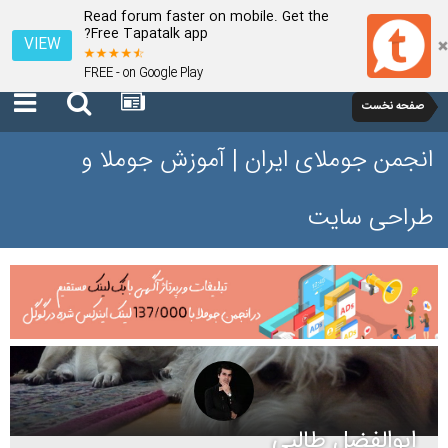
Read forum faster on mobile. Get the
Free Tapatalk app?
VIEW
FREE - on Google Play
صفحه نخست
انجمن جوملای ایران | آموزش جوملا و
طراحی سایت
ابوالفضل طالبی