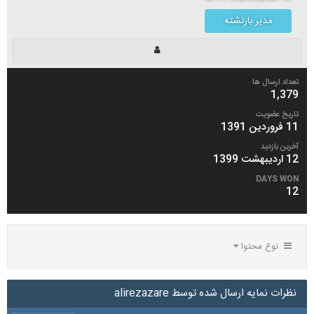
مدیر بازنشته
تعداد ارسال ها
1,379
تاریخ عضویت
11 فروردین 1391
آخرین بازدید
12 اردیبهشت 1399
DAYS WON
12
نوع محتوا
نظرات نمایه ارسال شده توسط alirezazare