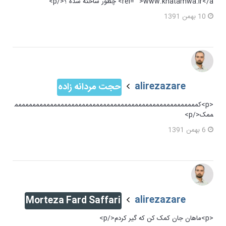
rel="">www.khatamwa.ir</a> چطور ساخته شده ؟</p>
10 بهمن 1391
alirezazare
حجت مردانه زاده
<p>کمممممممممممممممممممممممممممممممممممممممممممممممممممم
ممک</p>
6 بهمن 1391
alirezazare
Morteza Fard Saffari
<p>ماهان جان کمک کن که گیر کردم</p>