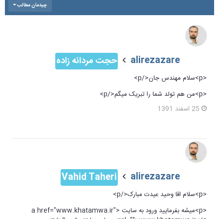
چیدمان مطالب
alirezazare
حجت مردانه زاده
<p>سلام مهندس جان</p>
<p>من هم تولد شما را تبریک میگم</p>
25 اسفند 1391
alirezazare
Vahid Taheri
<p>سلام اقا وحید عیدت مبارک</p>
<p>میشه بفرمایید ورود به سایت <a href="www.khatamwa.ir"