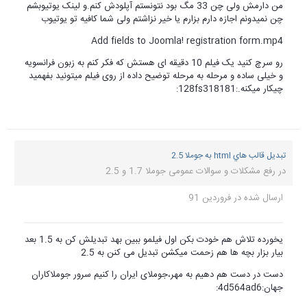
من دارمش ولی چن 33 مگ بود نتونستم آپلودش کنم.و لینک یوتیوبشم
چن نمیدونم اجازه دارم بزارم یا خیر نزاشتم ولی شما کافیه تو یوتیوب
Add fields to Joomla! registration form.mp4
رو سرچ کنید یک فیلم 10 دقیقه ای هستش که فکر کنم به زبون فرانسویه
و خیلی ساده و مرحله به مرحله توضیح داده از روی فیلم میتونید بفهمید
چیکار میکنه.:128fs318181:
تبديل قالب هاي html به جوملا 2.5
در
رفع مشکلات و سوالات عمومی جوملا 1.7 و 2.5
ارسال شده در
فروردین 91
یخورده تلاش هم خودت بکن اول فیلمو ببین بهد تبدیلش کن به 1.5 بعد
بیار بزار بچه ها هم زحمت میکشن تبدیل می کنن به 2.5
دست در دست هم دهیم به مهر،جوملای ایران را کنیم سرور جوملاکاران
جهان:4d564ad6: