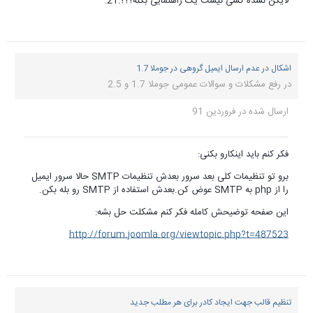
لایگن نشده کسی نیست یک راهنمایی بکنه؟؟؟:21:
اشکال در عدم ارسال ایمیل گروهی در جوملا 1.7
در
رفع مشکلات و سوالات عمومی جوملا 1.7 و 2.5
ارسال شده در
فروردین 91
فکر کنم باید اینکارو بکنی:
برو تو تنظیمات کلی بعد سرور بعدش تنظیمات SMTP حالا سرور ایمیل
را از php به SMTP عوض کن.بعدش استفاده از SMTP رو بله بکن.
این صفحه توضیحش کامله فکر کنم مشکلت حل بشه:
http://forum.joomla.org/viewtopic.php?t=487523
تنظیم قالب جهت ایجاد کادر برای هر مطلب جدید