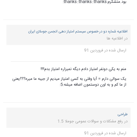
بود.متشکرم:thanks::thanks::thanks:
اطلاعیه شماره دو در خصوص سیستم امتیاز دهی انجمن جوملای ایران
در
اطلاعیه ها
ارسال شده در
فروردین 91
منم به یکی دونفر امتیاز دادم دیگه نمیزاره امتیاز بدم!!!!
یک سوالی دارم = آیا وقتی به کسی امتیاز میدیم از جیبه ما میره؟؟؟یعنی
از ما کم و به اون دوستمون اضافه میشه:5:
طراحی
در
رفع مشکلات و سوالات عمومی جوملا 1.5
ارسال شده در
فروردین 91