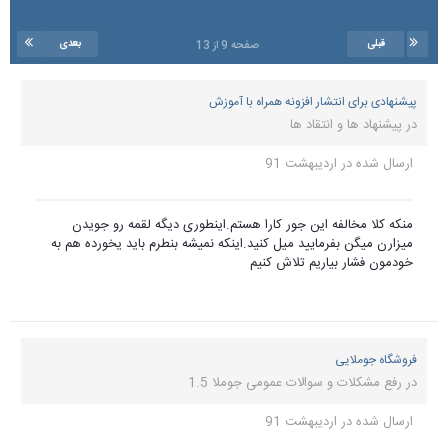
قبلی
بعدی
صفحه 9 از 13
پیشنهادی برای انتشار افزونه همراه با آموزش
در
پیشنهاد ها و انتقاد ها
ارسال شده در
اردیبهشت 91
منکه کلا مخالفه این جور کارا هستم.اینطوری دیگه لقمه رو جویدن
میزارن میگن بفرمایید میل کنید.اینکه نمیشه بنطرم باید یخورده هم به
خودمون فشار بیاریم تلاش کنیم
فروشگاه جوملایی
در
رفع مشکلات و سوالات عمومی جوملا 1.5
ارسال شده در
اردیبهشت 91