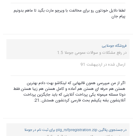
لطفا دلایل خودتون رو برای مخالفت با ویرچو مارت بگید تا ماهم بدونیم
پیام جان
فروشگاه جوملایی
در
رفع مشکلات و سوالات عمومی جوملا 1.5
ارسال شده در
اردیبهشت 91
اگر از من میپرسی همون قالبهایی که لینکاشو بهت دادم بهترین
هستن.هم حرفه ای هستن هم آماده و کامل هستن هم زیبا هستن.فقط
دوتا مسئله میمونه یکی پرداخت آنلاینی که باید جایگزین پرداخت
آنلاینشون بشه یکیشم بحث فارسی کردنشون هستش.:21:
در جستجوی پلاگین plg_rsfpregistration.zip برای ثبت نام در جوملا