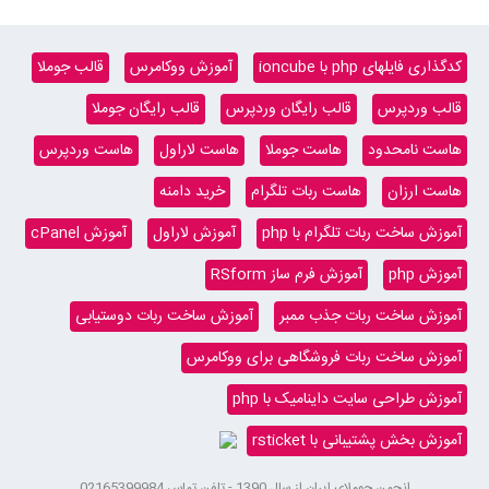
کدگذاری فایلهای php با ioncube
آموزش ووکامرس
قالب جوملا
قالب وردپرس
قالب رایگان وردپرس
قالب رایگان جوملا
هاست نامحدود
هاست جوملا
هاست لاراول
هاست وردپرس
هاست ارزان
هاست ربات تلگرام
خرید دامنه
آموزش ساخت ربات تلگرام با php
آموزش لاراول
آموزش cPanel
آموزش php
آموزش فرم ساز RSform
آموزش ساخت ربات جذب ممبر
آموزش ساخت ربات دوستیابی
آموزش ساخت ربات فروشگاهی برای ووکامرس
آموزش طراحی سایت داینامیک با php
آموزش بخش پشتیبانی با rsticket
انجمن جوملای ایران از سال 1390 - تلفن تماس 02165399984