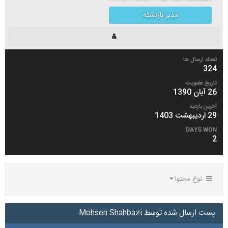
مدیر بازنشته
تعداد ارسال ها
324
تاریخ عضویت
26 آبان 1390
آخرین بازدید
29 اردیبهشت 1403
DAYS WON
2
نوع محتوا
پست ارسال شده توسط Mohsen Shahbazi