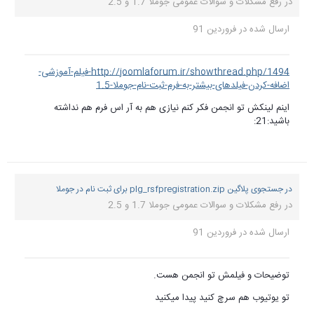
در
رفع مشکلات و سوالات عمومی جوملا 1.7 و 2.5
ارسال شده در
فروردین 91
http://joomlaforum.ir/showthread.php/1494-فیلم-آموزشی-
اضافه-کردن-فیلدهای-بیشتر-به-فرم-ثبت-نام-جوملا-1.5
اینم لینکش تو انجمن فکر کنم نیازی هم به آر اس فرم هم نداشته
باشید:21:
در جستجوی پلاگین plg_rsfpregistration.zip برای ثبت نام در جوملا
در
رفع مشکلات و سوالات عمومی جوملا 1.7 و 2.5
ارسال شده در
فروردین 91
توضیحات و فیلمش تو انجمن هست.
تو یوتیوب هم سرچ کنید پیدا میکنید