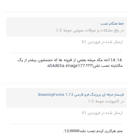
خطا هنگام نصب
در
رفع مشکلات و سوالات عمومی جوملا 1.5
ارسال شده در
فروردین 91
:14::14:آخه مگه میشه بعضی از افزونه ها که حجمشون بیشتر از یگ
مگابایته نصب نشن؟؟؟؟:a54d65a::image177:
فرمساز حرفه ای بریزینگ فرم فارسی BreezingForms 1.7.2
در
کامپوننت جوملا 1.5
ارسال شده در
فروردین 91
منم هرکاری کردم نصب نشدااااااااااا:13: