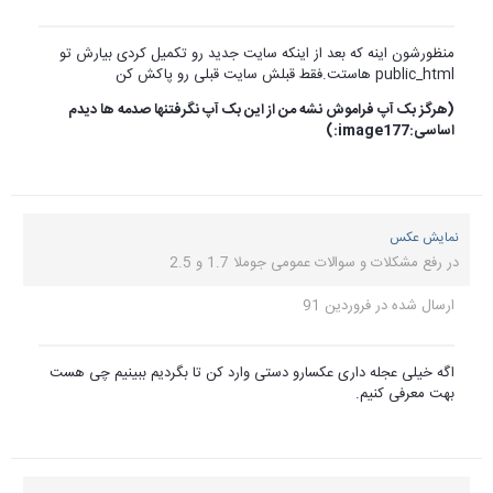
منظورشون اینه که بعد از اینکه سایت جدید رو تکمیل کردی بیارش تو
public_html هاستت.فقط قبلش سایت قبلی رو پاکش کن
(هرگز بک آپ فراموش نشه من از این بک آپ نگرفتنها صدمه ها دیدم
اساسی:image177:)
نمایش عکس
در
رفع مشکلات و سوالات عمومی جوملا 1.7 و 2.5
ارسال شده در
فروردین 91
اگه خیلی عجله داری عکسارو دستی وارد کن تا بگردیم ببینیم چی هست
بهت معرفی کنیم.