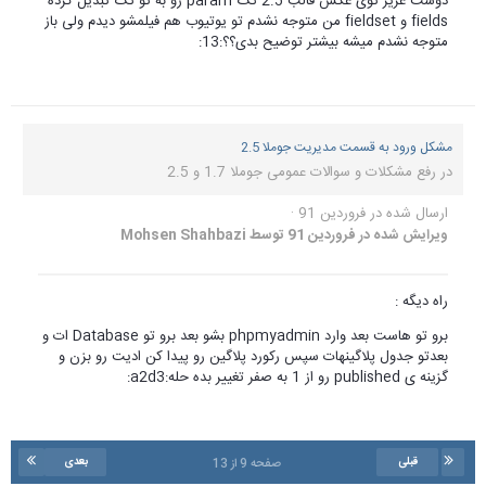
دوست عزیز توی عکس قالب 2.5 تگ param رو به تو تگ تبدیل کرده
fields و fieldset من متوجه نشدم تو یوتیوب هم فیلمشو دیدم ولی باز
متوجه نشدم میشه بیشتر توضیح بدی؟؟:13:
مشکل ورود به قسمت مدیریت جوملا 2.5
در
رفع مشکلات و سوالات عمومی جوملا 1.7 و 2.5
ارسال شده در
فروردین 91
·
ویرایش شده در
فروردین 91
توسط Mohsen Shahbazi
راه دیگه :
برو تو هاست بعد وارد phpmyadmin بشو بعد برو تو Database ات و
بعدتو جدول پلاگینهات سپس رکورد پلاگین رو پیدا کن ادیت رو بزن و
گزینه ی published رو از 1 به صفر تغییر بده حله:a2d3:
قبلی
بعدی
صفحه 9 از 13