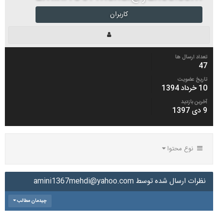
کاربران
تعداد ارسال ها
47
تاریخ عضویت
10 خرداد 1394
آخرین بازدید
9 دی 1397
نوع محتوا
نظرات ارسال شده توسط amini1367mehdi@yahoo.com
چیدمان مطالب