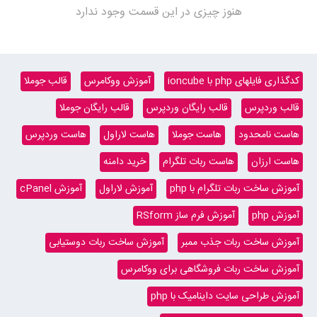
هنوز چیزی در این قسمت وجود ندارد
کدگذاری فایلهای php با ioncube
آموزش ووکامرس
قالب جوملا
قالب وردپرس
قالب رایگان وردپرس
قالب رایگان جوملا
هاست نامحدود
هاست جوملا
هاست لاراول
هاست وردپرس
هاست ارزان
هاست ربات تلگرام
خرید دامنه
آموزش ساخت ربات تلگرام با php
آموزش لاراول
آموزش cPanel
آموزش php
آموزش فرم ساز RSform
آموزش ساخت ربات جذب ممبر
آموزش ساخت ربات دوستیابی
آموزش ساخت ربات فروشگاهی برای ووکامرس
آموزش طراحی سایت داینامیک با php