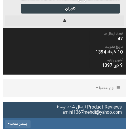
کاربران
تعداد ارسال ها
47
تاریخ عضویت
10 خرداد 1394
آخرین بازدید
9 دی 1397
نوع محتوا
Product Reviews ارسال شده توسط
amini1367mehdi@yahoo.com
چیدمان مطالب