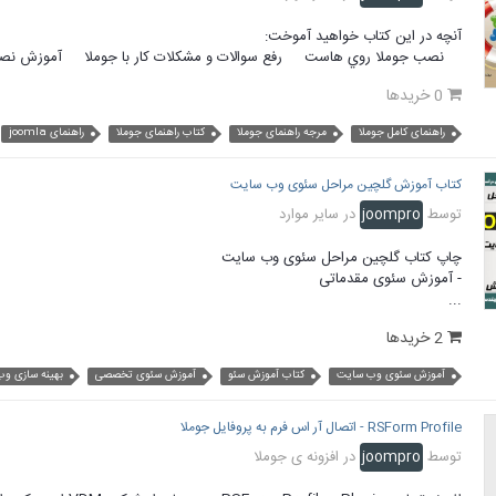
آنچه در این کتاب خواهید آموخت:
نصب جوملا روي هاست رفع سوالات و مشکلات کار با جوملا آموزش نصب جوملا 3 
0 خریدها
راهنمای کامل جوملا
مرجه راهنمای جوملا
کتاب راهنمای جوملا
راهنمای joomla
کتاب آموزش گلچین مراحل سئوی وب سایت
توسط
joompro
در
سایر موارد
چاپ کتاب گلچین مراحل سئوی وب سایت
- آموزش سئوی مقدماتی
...
2 خریدها
آموزش سئوی وب سایت
کتاب آموزش سئو
آموزش سئوی تخصصی
بهینه سازی و
RSForm Profile - اتصال آر اس فرم به پروفایل جوملا
توسط
joompro
در
افزونه ی جوملا