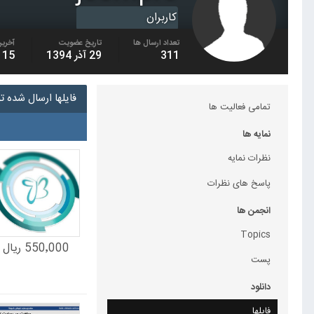
کاربران
تعداد ارسال ها
تاریخ عضویت
آخرین
311
29 آذر 1394
15 آبان 1396
فایلها ارسال شده توسط o
تمامی فعالیت ها
نمایه ها
نظرات نمایه
پاسخ های نظرات
انجمن ها
Topics
550٬000 ریال
پست
دانلود
فایلها