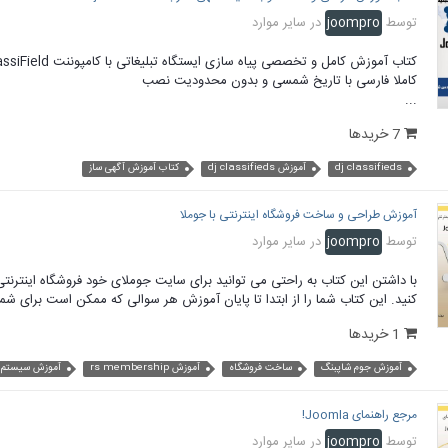
توسط
joompro
در
سایر موارد
کتاب آموزش کامل و تخصصی پیاه سازی ایستگاه تبلیغاتی با کامپوننت Dj-ClassiField
کاملا فارسی با تاریخ شمسی و بدون محدودیت نصب
...
7 خریدها
dj classifieds
آموزش dj classifieds
کتاب آموزش آگهی ساز
آموزش طراحی و ساخت فروشگاه اینترنتی با جوملا
توسط
joompro
در
سایر موارد
با داشتن این کتاب به راحتی می توانید برای سایت جوملای خود فروشگاه اینترنتی ب
کنید. این کتاب شما را از ابتدا تا پایان آموزش هر سوالی که ممکن است برای شما
1 خریدها
آموزش جوم شاپبنگ
ساخت فروشگاه
آموزش rs membership
آموزش سیستم
مرجع راهنمای Joomla!
توسط
joompro
در
سایر موارد