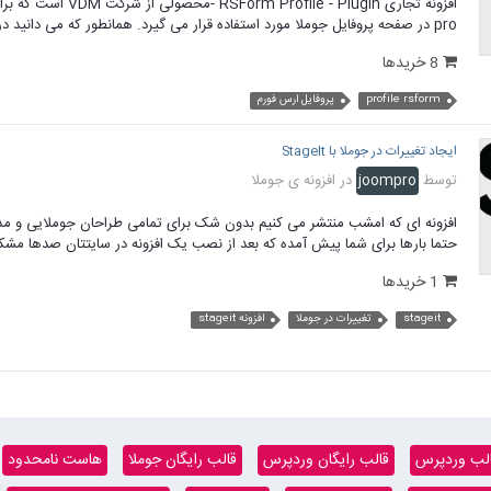
pro در صفحه پروفایل جوملا مورد استفاده قرار می گیرد. همانطور که می دانید در امکانات پیشفرض جوملا برای...
8 خریدها
profile rsform
پروفایل ارس فورم
ایجاد تغییرات در جوملا با StageIt
توسط
joompro
در
افزونه ی جوملا
افزونه ای که امشب منتشر می کنیم بدون شک برای تمامی طراحان جوملایی و مد
حتما بارها برای شما پیش آمده که بعد از نصب یک افزونه در سایتتان صدها مشکل
1 خریدها
stageit
تغییرات در جوملا
افزونه stageit
لب وردپرس
قالب رایگان وردپرس
قالب رایگان جوملا
هاست نامحدود