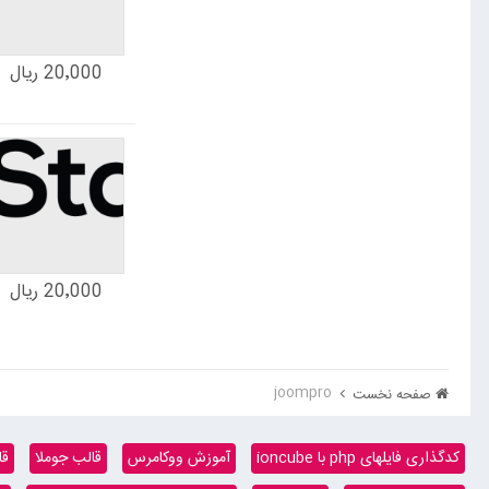
20٬000 ریال
20٬000 ریال
joompro
صفحه نخست
کدگذاری فایلهای php با ioncube
آموزش ووکامرس
قالب جوملا
قا