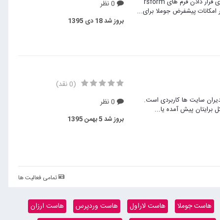
افزونه تجاری RSForm Profile - Plugin -محصولی از شرکت VDM است که برای قرار دادن فرم های rsform
0 نظر
بروز شد
18 دی 1395
(0 نقد)
یران سایت ها کاربردی است.
0 نظر
 برایتان پیش آمده یا...
بروز شد
5 بهمن 1395
تمامی فعالیت ها
هاست جوملا
هاست لاراول
هاست وردپرس
هاست ارزان