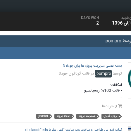
 بازدید
DAYS WON
2
joompr
بسته نصبی مدیریت پروژه ها برای جوملا 3
توسط
joompro
در
قالب گوناگون جوملا
امکانات:
- قالب 100% ریسپانسیو
...
0 خریدها
پروژه گذاری
مدیریت پروژه
ایجاد پروژه
joonbri
کتاب آموزش طراحی و ساخت وب سایت آگهی ساز با dj classifieds