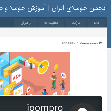
انجمن جوملای ایران | آموزش جوملا و 
خانه
مارکت
فعالیت ها
راهبران
joompro
صفحه نخست
joompro