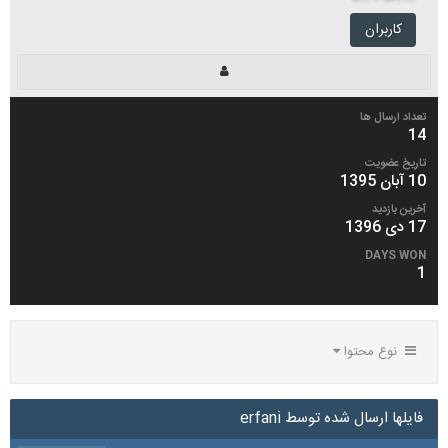
کاربران
تعداد ارسال ها
14
تاریخ عضویت
10 آبان 1395
آخرین بازدید
17 دی 1396
DAYS WON
1
نوع محتوا
فایلها ارسال شده توسط erfani