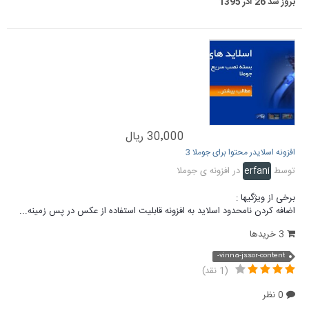
بروز شد
26 آذر 1395
30٬000 ریال
افزونه اسلایدر محتوا برای جوملا 3
توسط
erfani
در
افزونه ی جوملا
برخی از ویژگیها :
اضافه کردن نامحدود اسلاید به افزونه قابلیت استفاده از عکس در پس زمینه...
3 خریدها
vinna-jssor-content-
(1 نقد)
0 نظر