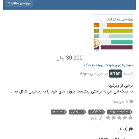
چیدمان مطالب
30٬000 ریال
نمودارهای پیشرفت پروژه متحرک
توسط
erfani
در
افزونه ی جوملا
برخی از ویژگیها :
به کمک این افزونه براحتی پیشرفت پروژه های خود را به زیباترین شکل به...
0 خریدها
پیشرفت پروژه
شمارشی
دایره ای
میله ای
(0 نقد)
0 نظر