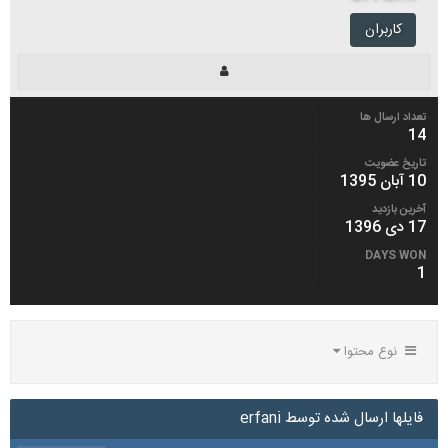
کاربران
تعداد ارسال ها
14
تاریخ عضویت
10 آبان 1395
آخرین بازدید
17 دی 1396
DAYS WON
1
نوع محتوا
فایلها ارسال شده توسط erfani