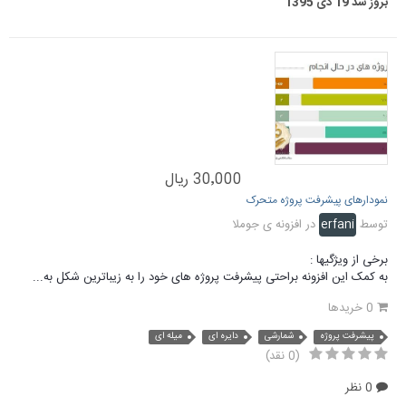
بروز شد
19 دی 1395
30٬000 ریال
نمودارهای پیشرفت پروژه متحرک
توسط
erfani
در
افزونه ی جوملا
برخی از ویژگیها :
به کمک این افزونه براحتی پیشرفت پروژه های خود را به زیباترین شکل به...
0 خریدها
پیشرفت پروژه
شمارشی
دایره ای
میله ای
(0 نقد)
0 نظر