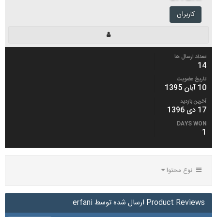
کاربران
تعداد ارسال ها
14
تاریخ عضویت
10 آبان 1395
آخرین بازدید
17 دی 1396
DAYS WON
1
نوع محتوا
Product Reviews ارسال شده توسط erfani