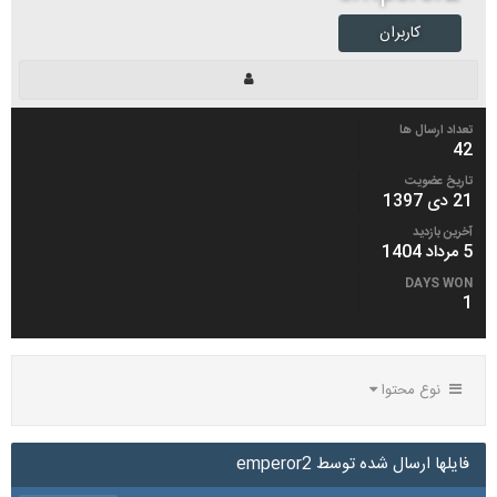
کاربران
تعداد ارسال ها
42
تاریخ عضویت
21 دی 1397
آخرین بازدید
5 مرداد 1404
DAYS WON
1
نوع محتوا
فایلها ارسال شده توسط emperor2