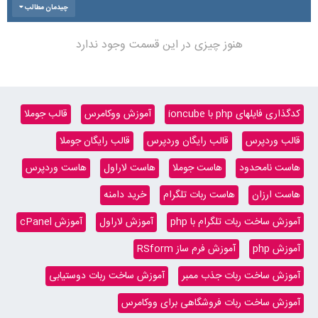
چیدمان مطالب
هنوز چیزی در این قسمت وجود ندارد
کدگذاری فایلهای php با ioncube
آموزش ووکامرس
قالب جوملا
قالب وردپرس
قالب رایگان وردپرس
قالب رایگان جوملا
هاست نامحدود
هاست جوملا
هاست لاراول
هاست وردپرس
هاست ارزان
هاست ربات تلگرام
خرید دامنه
آموزش ساخت ربات تلگرام با php
آموزش لاراول
آموزش cPanel
آموزش php
آموزش فرم ساز RSform
آموزش ساخت ربات جذب ممبر
آموزش ساخت ربات دوستیابی
آموزش ساخت ربات فروشگاهی برای ووکامرس