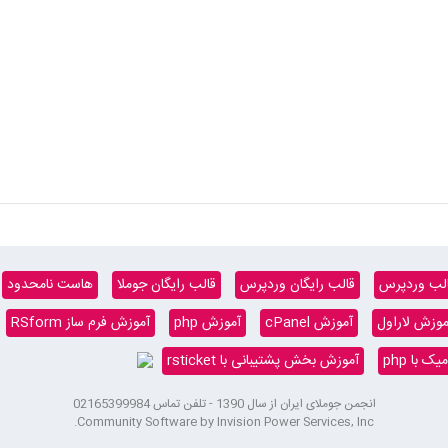
لب وردپرس
قالب رایگان وردپرس
قالب رایگان جوملا
هاست نامحدود
موزش لاراول
آموزش cPanel
آموزش php
آموزش فرم ساز RSform
 با php
آموزش بخش پشتیبانی با rsticket
انجمن جوملای ایران از سال 1390 - تلفن تماس 02165399984
Community Software by Invision Power Services, Inc.