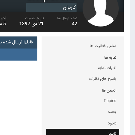
کاربران
تعداد ارسال ها
تاریخ عضویت
آخرین
42
21 دی 1397
5 مرداد 1404
فایلها ارسال شده توسط r2
تمامی فعالیت ها
نمایه ها
نظرات نمایه
پاسخ های نظرات
انجمن ها
Topics
پست
دانلود
فایلها