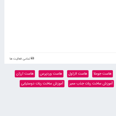
تمامی فعالیت ها
هاست جوملا
هاست لاراول
هاست وردپرس
هاست ارزان
آموزش ساخت ربات جذب ممبر
آموزش ساخت ربات دوستیابی