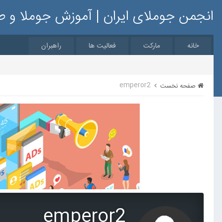
انجمن جوملای ایران | آموزش جوملا و 
خانه
مارکت
فعالیت ها
راهبران
emperor2
صفحه نخست
emperor2