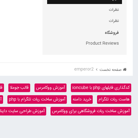
نظرات
نظرات
فروشگاه
Product Reviews
emperor2
صفحه نخست
کدگذاری فایلهای php با ioncube
آموزش ووکامرس
قالب جوملا
قا
هاست ربات تلگرام
خرید دامنه
آموزش ساخت ربات تلگرام با php
آ
آموزش ساخت ربات فروشگاهی برای ووکامرس
آموزش طراحی سایت داینامیک