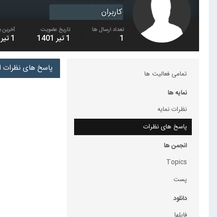
کاربران
تعداد ارسال ها
تاریخ عضویت
آخرین ب
1
1 تیر 1401
1 تیر 1401
پاسخ های نظرات ارسا
تمامی فعالیت ها
نمایه ها
نظرات نمایه
پاسخ های نظرات
انجمن ها
Topics
پست
دانلود
فایلها