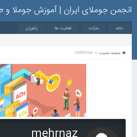
انجمن جوملای ایران | آموزش جوملا و 
خانه
مارکت
فعالیت ها
راهبران
mehrnaz
صفحه نخست
mehrnaz