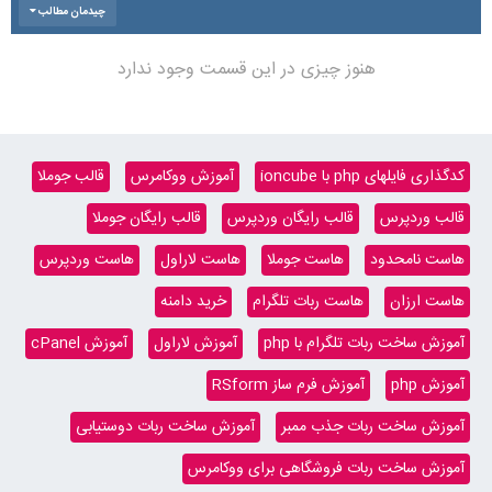
چیدمان مطالب
هنوز چیزی در این قسمت وجود ندارد
کدگذاری فایلهای php با ioncube
آموزش ووکامرس
قالب جوملا
قالب وردپرس
قالب رایگان وردپرس
قالب رایگان جوملا
هاست نامحدود
هاست جوملا
هاست لاراول
هاست وردپرس
هاست ارزان
هاست ربات تلگرام
خرید دامنه
آموزش ساخت ربات تلگرام با php
آموزش لاراول
آموزش cPanel
آموزش php
آموزش فرم ساز RSform
آموزش ساخت ربات جذب ممبر
آموزش ساخت ربات دوستیابی
آموزش ساخت ربات فروشگاهی برای ووکامرس