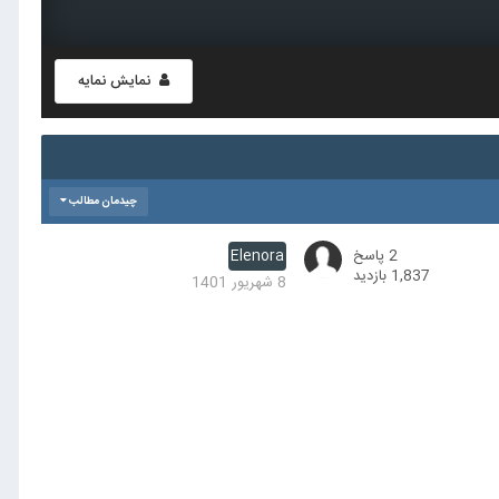
نمایش نمایه
چیدمان مطالب
2
پاسخ
Elenora
1,837
بازدید
8 شهریور 1401