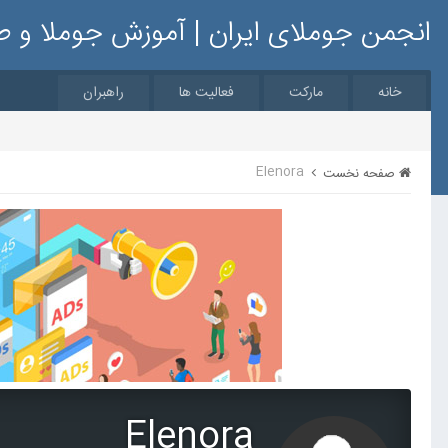
انجمن جوملای ایران | آموزش جوملا و 
خانه
مارکت
فعالیت ها
راهبران
Elenora
صفحه نخست
Elenora