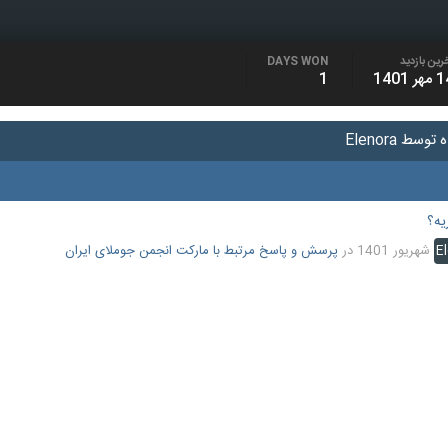
رین بازدید
DAYS WON
هر 1401
1
یه؟
E
در
پرسش و پاسخ مرتبط با مارکت انجمن جوملای ایران