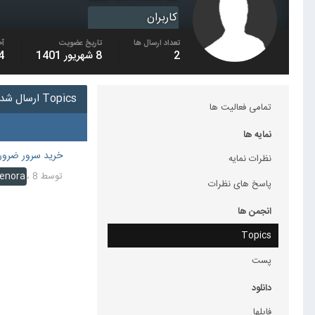
کاربران
تعداد ارسال ها
تاریخ عضویت
آخ
2
8 شهریور 1401
14 م
Topics ارسال شده توسط Elenora
تمامی فعالیت ها
نمایه ها
خرید سرور ضرور
نظرات نمایه
توسط
8 شهریور 1401
،
lenora
پاسخ های نظرات
انجمن ها
Topics
پست
دانلود
فایلها