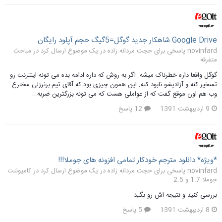
Google Drive شاهکار جدید گوگل=5گیگ حجم آپلود رایگان
novinfard پاسخی برای حجت مردانه زاده در یک موضوع ارسال کرد در
مباحث
متفرقه
گوگل واقعا داره خطرناک میشه. اگر به روش که داره ادامه بده می تونه اینترنت رو
تسخیر کنه و آزادیشو نابود کنه. این همون چیزی بود که آقای تیم برنرزلی مخترع
وب هم اون موقع گفت که از عواملی هست که می تونه بزرگترین ضربه...
9 اردیبهشت 1391
12 پاسخ
*ویژه* دانلود مترجم خودکار تمامی افزونه های جوملا!!!
novinfard پاسخی برای حجت مردانه زاده در یک موضوع ارسال کرد در
کامپوننت
جوملا 1.7 و 2.5
بررسی کنید و نتیجه اش رو بگید.
8 اردیبهشت 1391
5 پاسخ