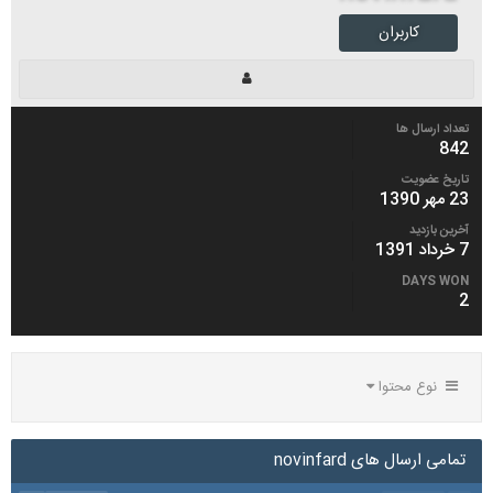
کاربران
تعداد ارسال ها
842
تاریخ عضویت
23 مهر 1390
آخرین بازدید
7 خرداد 1391
DAYS WON
2
نوع محتوا
تمامی ارسال های novinfard