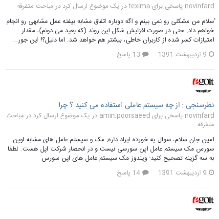
novinfard پاسخی برای texima در یک موضوع ارسال کرد در
مباحث متفرقه
ُسلام من مشکلی رو نمی بینم و اگه دوباره اتفاق مشابه بیفته عمل مشابهی رو انجام
خواهم داد. حتی در صورت افزایش شکل این روند (که بعید می دونم)، مقدار
امتیازات کسر شده از کاربران خاطی، بیشتر هم خواهد شد. اما دلیل؟! این جور...
9 اردیبهشت 1391
13 پاسخ
نظرسنجی : از چه سیستم عاملی استفاده می کنید ؟ چرا
novinfard پاسخی برای amin.poorsaeed در یک موضوع ارسال کرد در
مباحث
متفرقه
امین جان سلام، سوال یه خورده ایراد داره: مک و سیستم عامل های مشابه اوپن
سورس مک سیستم عامل اپن سورسی نیست و در انحصار شرکت اپل هست. لطفا
به سه گزینه تصحیح کنید: ویندوز مک سیستم عامل های اپن سورس
9 اردیبهشت 1391
14 پاسخ