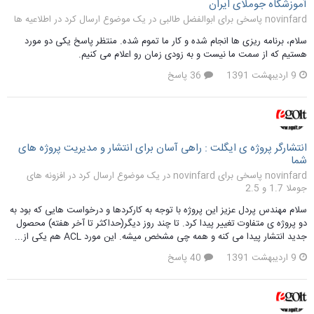
آموزشگاه جوملای ایران
novinfard پاسخی برای ابوالفضل طالبی در یک موضوع ارسال کرد در
اطلاعیه ها
سلام، برنامه ریزی ها انجام شده و کار ما تموم شده. منتظر پاسخ یکی دو مورد
هستیم که از سمت ما نیست و به زودی زمان رو اعلام می کنیم.
9 اردیبهشت 1391
36 پاسخ
انتشارگر پروژه ی ایگلت : راهی آسان برای انتشار و مدیریت پروژه های
شما
novinfard پاسخی برای novinfard در یک موضوع ارسال کرد در
افزونه های
جوملا 1.7 و 2.5
سلام مهندس پردل عزیز این پروژه با توجه به کارکردها و درخواست هایی که بود به
دو پروژه ی متفاوت تغییر پیدا کرد. تا چند روز دیگر(حداکثر تا آخر هفته) محصول
جدید انتشار پیدا می کنه و همه چی مشخص میشه. این مورد ACL هم یکی از...
9 اردیبهشت 1391
40 پاسخ