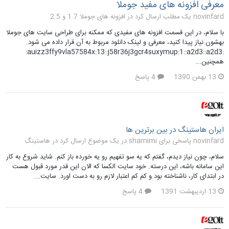
معرفی افزونه های مفید جوملا
novinfard یک مطلب ارسال کرد در
افزونه های جوملا 1.7 و 2.5
با سلام، در این قسمت افزونه های مفیدی که ممکنه برای طراحی سایت های جوملا
بهشون نیاز پیدا کنید، معرفی و لینک دانلود مربوط به آن قرار داده می شود.
:auizz3ffy9vla57584x:13::j58r36j3gcr4suxymup:1::a2d3::a2d3:
همچنین...
13 بهمن 1390
4 پاسخ
ایران هاستینگ در بین برترین ها
novinfard پاسخی برای shamimi در یک موضوع ارسال کرد در
هاستینگ
سلام، چون نیاز دیدم، گفتم که یه سو تفهیم رو یه خورده باز کنم. شاید شروع به کار
این سامانه باشه، این درسته. خود سایت الکسا که الان این قدر مورد قبول هست
در ابتدای کار، ناشناخته بود و کم کم اعتبار لازم رو به دست اورد. سایت...
13 اردیبهشت 1391
4 پاسخ