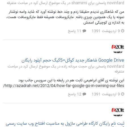
novinfard پاسخی برای shamimi در یک موضوع ارسال کرد در
مباحث متفرقه
من که شاهکاری ندیدم حقیقتا زدم و چند خط نوشته آورد که شاید واسه نوشتار
نمونه یا یک همچنین چیزی باشه. مایکروسافت همیشه فقط مایکروسافت هست،
به اندازه ی کوچیکی اسمش
9 اردیبهشت 1391
11 پاسخ
Google Drive شاهکار جدید گوگل=5گیگ حجم آپلود رایگان
novinfard پاسخی برای حجت مردانه زاده در یک موضوع ارسال کرد در
مباحث
متفرقه
این نوشته ی آقای ابراهیمی ثابت هم در رابطه با این سرویس جالب بود:
http://azadrah.net/2012/04/how-far-google-go-in-owning-our-files/
9 اردیبهشت 1391
12 پاسخ
ثبت نام رایگان کارگاه طراحی ماژول به مناسبت افتتاح وب سایت رسمی