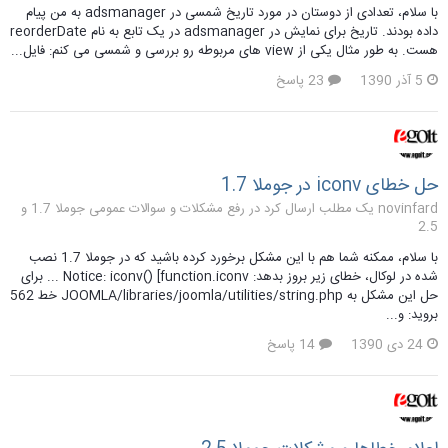
با سلام، تعدادی از دوستان در مورد تاریخ شمسی در adsmanager به من پیام
داده بودند. تاریخ برای نمایش در adsmanager در یک تابع به نام reorderDate
هست. به طور مثال یکی از view های مربوطه رو بررسی و شمسی می کنم: فایل...
5 آذر 1390
23 پاسخ
حل خطای iconv در جوملا 1.7
novinfard یک مطلب ارسال کرد در
رفع مشکلات و سوالات عمومی جوملا 1.7 و
2.5
با سلام، ممکنه شما هم با این مشکل برخورد کرده باشید که در جوملا 1.7 نصب
شده در لوکال، خطای زیر بروز بدهد: Notice: iconv() [function.iconv ... برای
حل این مشکل به JOOMLA/libraries/joomla/utilities/string.php خط 562
بروید: و...
24 دی 1390
14 پاسخ