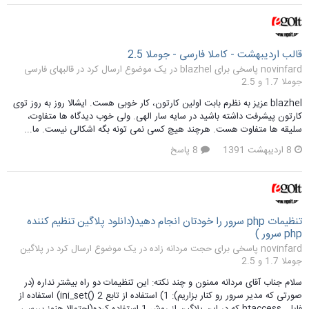
قالب اردیبهشت - کاملا فارسی - جوملا 2.5
novinfard پاسخی برای blazhel در یک موضوع ارسال کرد در
قالبهای فارسی
جوملا 1.7 و 2.5
blazhel عزیز به نظرم بابت اولین کارتون، کار خوبی هست. ایشالا روز به روز توی
کارتون پیشرفت داشته باشید در سایه سار الهی. ولی خوب دیدگاه ها متفاوت،
سلیقه ها متفاوت هست. هرچند هیچ کسی نمی تونه بگه اشکالی نیست. ما...
8 اردیبهشت 1391
8 پاسخ
تنظیمات php سرور را خودتان انجام دهید(دانلود پلاگین تنظیم کننده
php سرور )
novinfard پاسخی برای حجت مردانه زاده در یک موضوع ارسال کرد در
پلاگین
جوملا 1.7 و 2.5
سلام جناب آقای مردانه ممنون و چند نکته: این تنظیمات دو راه بیشتر نداره (در
صورتی که مدیر سرور رو کنار بزاریم): 1) استفاده از تابع ini_set() 2) استفاده از
فایل .htaccess که در این پلاگین از روش 1 استفاده کرده(احتمالا هنوز بررسی...