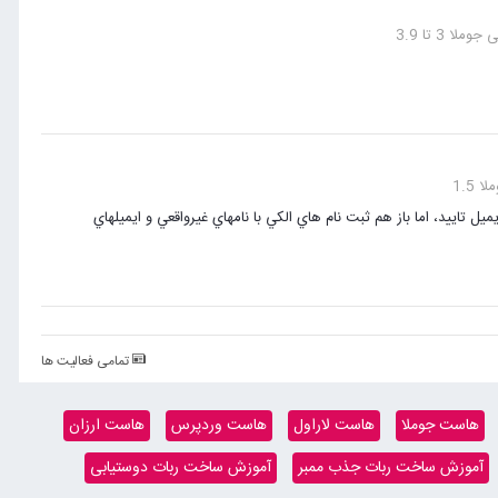
 3 تا 3.9
1.5
ل تاييد، اما باز هم ثبت نام هاي الكي با نامهاي غيرواقعي و ايميلهاي
تمامی فعالیت ها
هاست جوملا
هاست لاراول
هاست وردپرس
هاست ارزان
آموزش ساخت ربات جذب ممبر
آموزش ساخت ربات دوستیابی