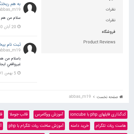
به هم ریختگ
نظرات
abbas_m19 پاسخی برای hamid1200 در یک موضوع ارسال کرد
سلام من هم ا
نظرات
20 آبان 1400
فروشگاه
Product Reviews
ثبت نام بی
abbas_m19 پاسخی برای jet star در یک موضوع ارسال کرد
باسلام من هم 
غيرواقعي ايج
5 بهمن 1391
abbas_m19
صفحه نخست
کدگذاری فایلهای php با ioncube
آموزش ووکامرس
قالب جوملا
قا
هاست ربات تلگرام
خرید دامنه
آموزش ساخت ربات تلگرام با php
آ