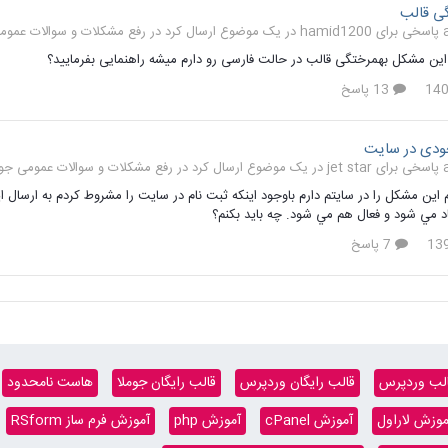
ی قالب
 در
رفع مشکلات و سوالات عمومی جوملا
ین مشکل بهمرختگی قالب در حالت فارسی رو دارم میشه راهنمایی بفرمایید؟
13 پاسخ
خودی در سایت
 در
رفع مشکلات و سوالات عمومی جوملا 
اين مشكل را در سايتم دارم باوجود اينكه ثبت نام در سايت را مشروط كردم به ارسال ايمي
اد مي شود و فعال هم مي شود. چه بايد بكنم؟
7 پاسخ
لب وردپرس
قالب رایگان وردپرس
قالب رایگان جوملا
هاست نامحدود
موزش لاراول
آموزش cPanel
آموزش php
آموزش فرم ساز RSform