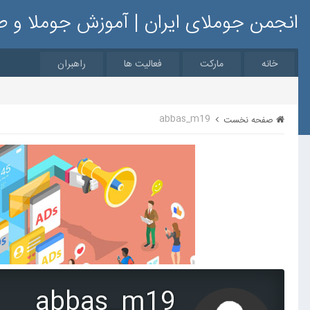
انجمن جوملای ایران | آموزش جوملا و 
خانه
مارکت
فعالیت ها
راهبران
abbas_m19
صفحه نخست
abbas_m19