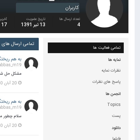
کاربران
تعداد ارسال ها
تاریخ عضویت
آخرین
4
13 تیر 1391
17 دی 1400
تمامی ارسال های abbas_m19
تمامی فعالیت ها
به هم ریختگ
نمایه ها
abbas_m19 پاسخی برای hamid1200 در یک موضوع ارسال کرد
نظرات نمایه
مشکل حل شد همه گزینه ها
پاسخ های نظرات
20 آبان 1400
انجمن ها
به هم ریختگ
Topics
abbas_m19 پاسخی برای hamid1200 در یک موضوع ارسال کرد
پست
سلام چطور می
20 آبان 1400
دانلود
فایلها