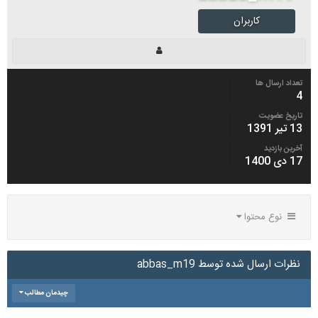
کاربران
تعداد ارسال ها
4
تاریخ عضویت
13 تیر 1391
آخرین بازدید
17 دی 1400
نوع محتوا
نظرات ارسال شده توسط abbas_m19
چیدمان مطالب