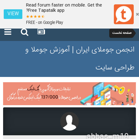
Read forum faster on mobile. Get the
Free Tapatalk app?
VIEW
FREE - on Google Play
صفحه نخست
انجمن جوملای ایران | آموزش جوملا و
طراحی سایت
abbas_m19