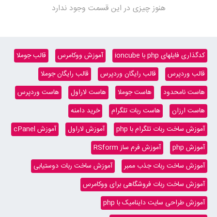
هنوز چیزی در این قسمت وجود ندارد
کدگذاری فایلهای php با ioncube
آموزش ووکامرس
قالب جوملا
قالب وردپرس
قالب رایگان وردپرس
قالب رایگان جوملا
هاست نامحدود
هاست جوملا
هاست لاراول
هاست وردپرس
هاست ارزان
هاست ربات تلگرام
خرید دامنه
آموزش ساخت ربات تلگرام با php
آموزش لاراول
آموزش cPanel
آموزش php
آموزش فرم ساز RSform
آموزش ساخت ربات جذب ممبر
آموزش ساخت ربات دوستیابی
آموزش ساخت ربات فروشگاهی برای ووکامرس
آموزش طراحی سایت داینامیک با php