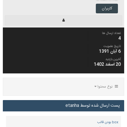
کاربران
تعداد ارسال ها
4
تاریخ عضویت
6 آبان 1391
آخرین بازدید
20 اسفند 1402
نوع محتوا
پست ارسال شده توسط etanha
box بودن قالب