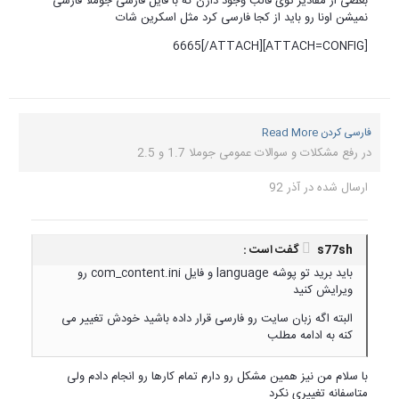
بعضی از مقادیر توی قالب وجود دارن که با فایل فارسی جوملا فارسی
نمیشن اونا رو باید از کجا فارسی کرد مثل اسکرین شات
[ATTACH=CONFIG]6665[/ATTACH]
فارسی کردن Read More
در
رفع مشکلات و سوالات عمومی جوملا 1.7 و 2.5
ارسال شده در
آذر 92
s77sh گفت است :
باید برید تو پوشه language و فایل com_content.ini رو
ویرایش کنید
البته اگه زبان سایت رو فارسی قرار داده باشید خودش تغییر می
کنه به ادامه مطلب
با سلام من نیز همین مشکل رو دارم تمام کارها رو انجام دادم ولی
متاسفانه تغییری نکرد