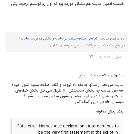
قسمت ادمین سایت هم مشکل خورده بود که اون رو تونستم برطرف بکن
.
بالا نیامدن سایت ( نمایش صفحه سفید در سایت و بخش مدیریت سایت )
در
رفع مشکلات و سوالات عمومی جوملا 3 تا 3.9
ارسال شده در
آبان 97
با درود و سلام خدمت عزیزان
سایت من بعد از مدتها یه دفه بالا نیومد و فقط صفحه سفید نشون میده
چه خود سایت چه بخش مدیریتش . از طریق سی پنل بخش خطاهای
سایت رو فعال کردم و این پیغام رو نشون میده . ممنون میشم اگر
دوستان اطلاعی دارن کمک کنن .
پیشا پیش ممنونم
Fatal
 error
:
Namespace
 declaration statement has to 
be the very first statement 
in
 the script 
in