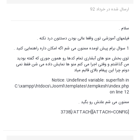
ارسال شده در
خرداد 92
سلام .
فیلمهای آموزشی تون واقعا عالی بودن دستتون درد نکنه .
1 سوال برام پیش اومده ممنون می شم اگه امکان داره راهنمایی کنید .
توی بخش منو های آبشاری تمام کدها رو همون جوری که گفته بودید
من گذاشتم و وقتی اجرا می کنم منو ها نمایش داده می شن فقط نمی
دونم چرا این پیغام بالای قالبم میاد
Notice: Undefined variable: superfish in
C:\xampp\htdocs\Jooml\templates\tempkesh\index.php
on line 12
ممنون می شم علتش رو بگید .
[ATTACH=CONFIG]3738[/ATTACH]