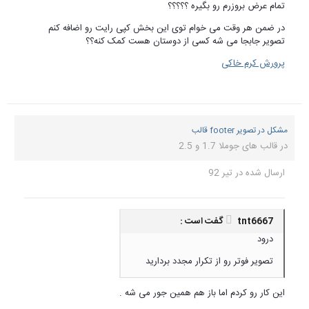
تمام عرض بروزرم رو بگیره ؟؟؟؟؟
در ضمن هر وقت می خوام توی این بخش کپی رایت رو اضافه کنم
تصویر جابجا می شه کسی از دوستان هست کمک کنه؟؟
پرورش کرم خاکی
مشکل در تصویر footer قالب
در
قالب های جوملا 1.7 و 2.5
ارسال شده در
تیر 92
tnt6667 گفت است :
درود
تصویر فوتر رو از تکرار مجدد بردارید
این کار رو کردم اما باز هم همین جور می شه .