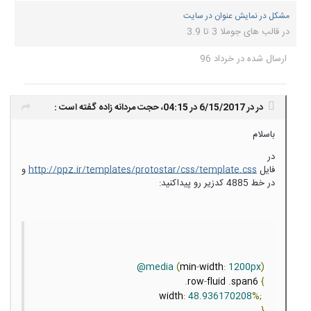
مشکل در نمایش عنوان در سایت
در
قالب های جوملا 3 تا 3.9
ارسال شده در
خرداد 96
در در 6/15/2017 در 04:15،
حجت مردانه زاده
گفته است :
باسلام
در
فایل
http://ppz.ir/templates/protostar/css/template.css
و
در خط 4885 کدزیر رو پیداکنید:
@media
(
min
-
width
:
1200px
)
.
row
-
fluid 
.
span6 
{
width
:
48.936170208
%;
}