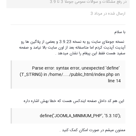
در
رفع مشکلات و سوالات عمومی جوملا 3 تا 3.9
ارسال شده در
مرداد 3
با سلام
نسخه جوملای سایت رو به نسخه 3.9.23 و بعضی از پلاگین ها رو
آپدیت آپدیت کردم اما متاسفانه بعد از اون سایت بالا نیامد و صفحه
سفید هست فقط این پیغام را نشان میدهد .
Parse error: syntax error, unexpected 'define' 
(T_STRING) in /home/...../public_html/index.php on 
line 14
این هم کد داخل صفحه ایندکس هست که خطا بهش اشاره داره
define('JOOMLA_MINIMUM_PHP', '5.3.10');
ممنون میشم در صورت امکان کمک کنید .