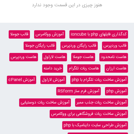
هنوز چیزی در این قسمت وجود ندارد
کدگذاری فایلهای php با ioncube
آموزش ووکامرس
قالب جوملا
قالب وردپرس
قالب رایگان وردپرس
قالب رایگان جوملا
هاست نامحدود
هاست جوملا
هاست لاراول
هاست وردپرس
هاست ارزان
هاست ربات تلگرام
خرید دامنه
آموزش ساخت ربات تلگرام با php
آموزش لاراول
آموزش cPanel
آموزش php
آموزش فرم ساز RSform
آموزش ساخت ربات جذب ممبر
آموزش ساخت ربات دوستیابی
آموزش ساخت ربات فروشگاهی برای ووکامرس
آموزش طراحی سایت داینامیک با php