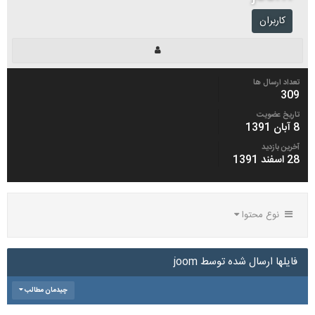
کاربران
تعداد ارسال ها
309
تاریخ عضویت
8 آبان 1391
آخرین بازدید
28 اسفند 1391
نوع محتوا
فایلها ارسال شده توسط joom
چیدمان مطالب