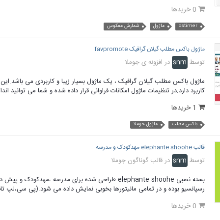
0 خریدها
ostimer
ماژول
شمارش معکوس
ماژول باکس مطلب گیلان گرافیک favpromote
توسط
snm
در
افزونه ی جوملا
ماژول باکس مطلب گیلان گرافیک ، یک ماژول بسیار زیبا و کاربردی می باشد.این
کاربرد دارد.در تنظیمات ماژول امکانات فراوانی قرار داده شده و شما می توانید اند
1 خریدها
باکس مطلب
ماژول جوملا
قالب elephante shoohe مهدکودک و مدرسه
توسط
snm
در
قالب گوناگون جوملا
رسپانسیو بوده و در تمامی مانیتورها بخوبی نمایش داده می شود.(پی سی،لپ ت
0 خریدها