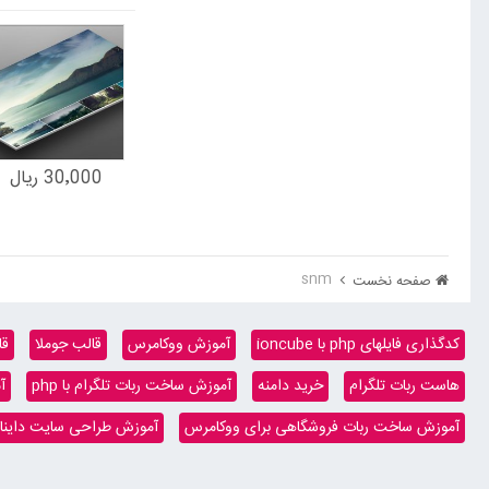
30٬000 ریال
snm
صفحه نخست
کدگذاری فایلهای php با ioncube
آموزش ووکامرس
قالب جوملا
قا
هاست ربات تلگرام
خرید دامنه
آموزش ساخت ربات تلگرام با php
آ
آموزش ساخت ربات فروشگاهی برای ووکامرس
آموزش طراحی سایت داینامیک