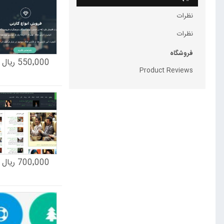
نظرات
نظرات
فروشگاه
550٬000 ریال
Product Reviews
700٬000 ریال