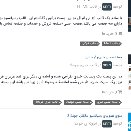
توسط
snm
در
قالب HTML
با سلام یک قالب اچ تی ام ال تو این پست براتون گذاشتم.این قالب رسپانسیو ب
دارای سه صفحه می باشد.صفحه اصلی/صفحه فروش و خدمات و صفحه تماس با ما/ک
0 خریدها
قالب html
قالب شرکتی
بسته نصبی خبری گیلانانیوز
توسط
snm
در
قالب خبری جوملا
در این پست یک وبسایت خبری طراحی شده و آماده ی دیگر برای شما عزیزان قرار 
نیوز یک سایت خبری طراحی شده آماده،کامل،حرفه ای و زیبا می باشد.این بسته ر
0 خریدها
بسته نصبی خبری
بسته نصبی جوملا3
قالب خبری جوملا3
منوی تصویری رسپانسیو سازگاربا جوملا 3
توسط
snm
در
افزونه ی جوملا