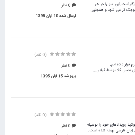
ویری زیبا بسیار سبک بوده و کاملا رسپانسیو می باشد.با جوملا 3 سازگاراست.این منو را در هر
0 نظر
 کوچک تر می شود و همچنین...
ارسال شده
10 آبان 1395
(0 نقد)
0 نظر
 نصبی کلا توسط گیلان...
بروز شد
15 آبان 1395
(0 نقد)
وانید رویدادهای خود را بوسیله
0 نظر
زبان فارسی بهینه شده است.