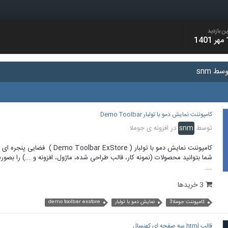
ن بازدید
14
ط snm
کامپوننت نمایش دمو با تولبار Demo Toolbar
توسط
snm
در
افزونه ی جوملا
کامپوننت نمایش دمو با تولبار ( r ExStore
شما بتوانید محصولات (نمونه کار، قالب طراحی شده، ماژول، افزونه و ...) را بصو
...
3 خریدها
کامپوننت جوملا3
نمایش دمو با تولبار
demo toolbar exstore
قالب html سه صفحه ای کهنسال