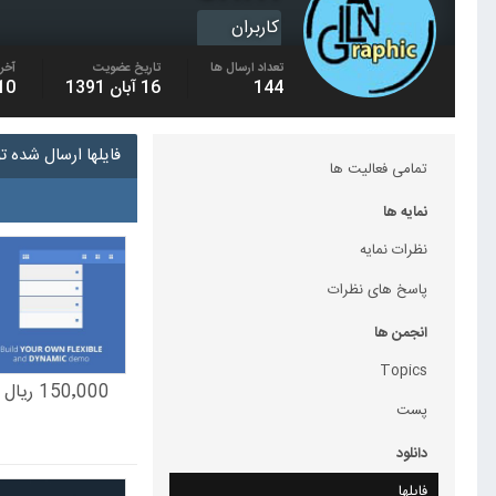
کاربران
تعداد ارسال ها
تاریخ عضویت
آخری
144
16 آبان 1391
10 مهر 01
فایلها ارسال شده توس
تمامی فعالیت ها
نمایه ها
نظرات نمایه
پاسخ های نظرات
انجمن ها
Topics
150٬000 ریال
پست
دانلود
فایلها