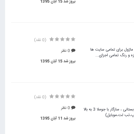
بروز شد
15 آبان 1395
(0 نقد)
 ماژول برای تمامی سایت ها
0 نظر
ازه و رنگ تمامی اجزای...
بروز شد
15 آبان 1395
(0 نقد)
0 نظر
بسته نصبی elephante shoohe طراحی شده برای مدرسه ،مهدکودک و پیش دبستانی ، سازگار با جوملا 3 به بالا
اپ،تب لت،موبایل)
بروز شد
11 آبان 1395