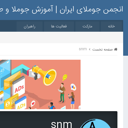
انجمن جوملای ایران | آموزش جوملا و 
خانه
مارکت
فعالیت ها
راهبران
snm
صفحه نخست
snm