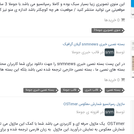
این منوی تص
موقعیتی می توانید منتشر کنید / موقعیت هر چه کوچکتر باشد اندازه ی منو نیز
0 خریدها
منوی تصویری جوملا3
بسته نصبی خبری snmnews گیلان گرافیک
توسط
snm
در
قالب خبری جوملا
در این پست بسته نصبی خبری snmnews را جهت دانلود برای شما کاربران محترم قرار داده ایم.
بسته های نصبی ما ، بسته نصبی خارجی ترجمه شده نمی باشد.بلکه این بسته های
0 خریدها
بسته نصبی
قالب خبری
قالب جوملا
بسته نصبی خبری جوملا
ماژول رسپانسیو شمارش معکوس OSTimer
توسط
snm
در
افزونه ی جوملا
OSTimer یک ماژول حرفه ای و کاربردی می باشد.شما با کمک این ماژول می ت
شمارش معکوس به نمایش درآورید.این ماژول به زبان فارسی ترجمه شده و برای 