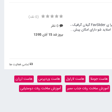
(0 نقد)
این ماژول بی شک یکی از بهترین اسلایدر ها یرای جوملاست. اسلایدر واکنش گرا ی FavSlider گیلان گرافیک ،
0 نظر
بروز شد
15 آبان 1395
تمامی فعالیت ها
هاست جوملا
هاست لاراول
هاست وردپرس
هاست ارزان
آموزش ساخت ربات جذب ممبر
آموزش ساخت ربات دوستیابی