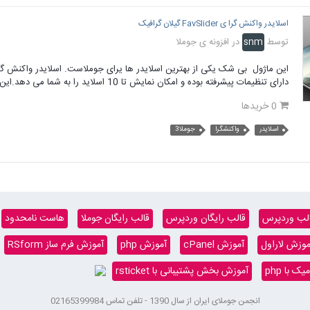
اسلایدر واکنش گرا ی FavSlider گیلان گرافیک
توسط
snm
در
افزونه ی جوملا
دارای تنظیمات پیشرفته بوده و امکان نمایش تا 10 اسلاید را به شما می دهد.این اسلاید شو دارای امکان پیش...
0 خریدها
اسلایدر
واکنشگرا
جوملا3
لب وردپرس
قالب رایگان وردپرس
قالب رایگان جوملا
هاست نامحدود
موزش لاراول
آموزش cPanel
آموزش php
آموزش فرم ساز RSform
 با php
آموزش بخش پشتیبانی با rsticket
انجمن جوملای ایران از سال 1390 - تلفن تماس 02165399984