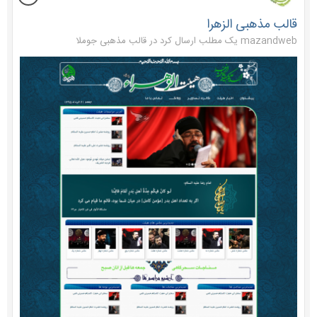
قالب مذهبی الزهرا
mazandweb یک مطلب ارسال کرد در
قالب مذهبی جوملا