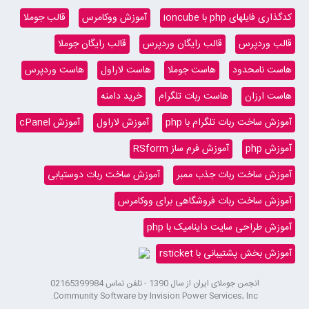
کدگذاری فایلهای php با ioncube
آموزش ووکامرس
قالب جوملا
قالب وردپرس
قالب رایگان وردپرس
قالب رایگان جوملا
هاست نامحدود
هاست جوملا
هاست لاراول
هاست وردپرس
هاست ارزان
هاست ربات تلگرام
خرید دامنه
آموزش ساخت ربات تلگرام با php
آموزش لاراول
آموزش cPanel
آموزش php
آموزش فرم ساز RSform
آموزش ساخت ربات جذب ممبر
آموزش ساخت ربات دوستیابی
آموزش ساخت ربات فروشگاهی برای ووکامرس
آموزش طراحی سایت داینامیک با php
آموزش بخش پشتیبانی با rsticket
انجمن جوملای ایران از سال 1390 - تلفن تماس 02165399984
Community Software by Invision Power Services, Inc.