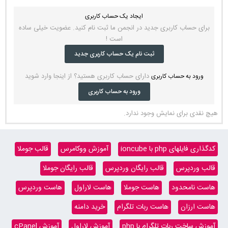
ایجاد یک حساب کاربری
برای حساب کاربری جدید در انجمن ما ثبت نام کنید. عضویت خیلی ساده
است !
ثبت نام یک حساب کاربری جدید
دارای حساب کاربری هستید؟ از اینجا وارد شوید
ورود به حساب کاربری
ورود به حساب کاربری
هیچ نقدی برای نمایش وجود ندارد.
کدگذاری فایلهای php با ioncube
آموزش ووکامرس
قالب جوملا
قالب وردپرس
قالب رایگان وردپرس
قالب رایگان جوملا
هاست نامحدود
هاست جوملا
هاست لاراول
هاست وردپرس
هاست ارزان
هاست ربات تلگرام
خرید دامنه
آموزش ساخت ربات تلگرام با php
آموزش لاراول
آموزش cPanel