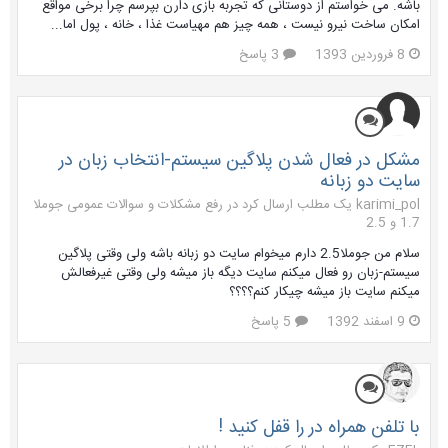
باشه. می خواستم از دوستانی که تجربه بازی دارن بپرسم چرا برخی مواقع
امکان ساخت نیرو نیست ، همه چیز هم مهیاست غذا ، خانه ، پول اما...
8 فروردین 1393
3 پاسخ
مشکل در فعال شدن پلاگین سیستم-انتخاب زبان در
سایت دو زبانه
karimi_pol یک مطلب ارسال کرد در
رفع مشکلات و سوالات عمومی جوملا
1.7 و 2.5
سلام من جوملا2.5 دارم میخوام سایت دو زبانه باشه ولی وقتی پلاگین
سیستم-زبان رو فعال میکنم سایت دیگه باز میشه ولی وقتی غیرفعالش
میکنم سایت باز میشه چیکار کنم؟؟؟؟
9 اسفند 1392
5 پاسخ
با تلفن همراه در را قفل کنید !