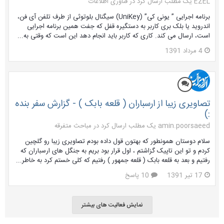
EZEL یک مطلب ارسال کرد در
فناوری اطلاعات
برنامه اجرایی ” یونی کی” (UniKey) سیگنال بلوتوثی از طرف تلفن آی فن،
اندروید یا بلک بری کاربر به دستگیره قفل که جفت همین برنامه اجرایی
است، ارسال می کند. کاری که کاربر باید انجام دهد این است که وقتی به...
4 مرداد 1391
تصاویری زیبا از ارسباران ( قلعه بابک ) - گزارش سفر بنده
:)
amin.poorsaeed یک مطلب ارسال کرد در
مباحث متفرقه
سلام دوستان همونطور که بهتون قول داده بودم تصاویری زیبا رو گلچین
کردم و تو این تاپیک گزاشتم ، اول قرار بود بریم به جنگل های ارسباران که
رفتیم و بعد به قلعه بابک ( قلعه جمهور ) رفتیم که کلی خستم کرد به خاطر...
17 تیر 1391
10 پاسخ
نمایش فعالیت های بیشتر