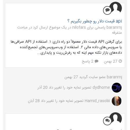
api قیمت دلار رو چطور بگیریم ؟
baranrnj پاسخی برای nilofars در یک موضوع ارسال کرد در
مباحث
متفرقه
برای گرفتن API قیمت دلار معمولاً دو راه داری: ۱. استفاده از API صرافی‌ها
یا سرویس‌های داده مالی ۲. استفاده از وب‌سرویس‌های تجمیع‌کننده
داده‌های بازار نکته مهم اینه که به رفرش‌ریت و پایداری...
27 بهمن
2 پاسخ
baranrnj
عضو سایت گردید
27 بهمن
dydhome
تصویر نمایه خود را تغییر داد
20 آذر
Hamid_rasoliii
تصویر نمایه خود را تغییر داد
28 آبان