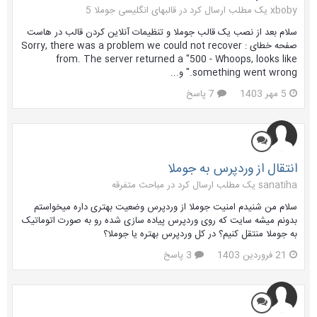
xboby یک مطلب ارسال کرد در
قالبهای انگلیسی جوملا 5
سلام بعد از نصب یک قالب جوملا و تنظیمات آنلاین کردن قالب در هاست
صفحه خطای : Sorry, there was a problem we could not recover
from. The server returned a "500 - Whoops, looks like
something went wrong." و...
5 مهر 1403
7 پاسخ
انتقال از وردپرس به جوملا
sanatiha یک مطلب ارسال کرد در
مباحث متفرقه
سلام من شنیدم امنیت جوملا از وردپرس وضعیت بهتری داره میخواستم
بدونم میشه سایت که روی وردپرس پیاده سازی شده رو به صورت اتوماتیک
به جوملا منتقل کنیم؟ در کل وردپرس بهتره یا جوملا؟
21 فروردین 1403
3 پاسخ