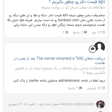
api قیمت دلار رو چطور بگیریم ؟
nilofars یک مطلب ارسال کرد در
مباحث متفرقه
سلام وقت بخیر چطور میشه API قیمت دلار، سکه و طلا و ارز های دیگه رو
از سایت هایی مثل bonbast.com رو به دست بیاریم. هزینه api خیلی بالا
هست میخواستم بدونم نسخه رایگان api رو ارائه میدن این سایتا برای...
10 مهر
2 پاسخ
1
دریافت خطای The server returned a "500 بعد از نصب در
هاست
a.balvardi پاسخی برای xboby در یک موضوع ارسال کرد در
قالبهای
انگلیسی جوملا 5
درود لطفا در شاخه administrator محتوای شاخه cache را پاک کنید
30 شهریور
7 پاسخ
keyvan-mahnazadeh
تصویر نمایه خود را تغییر داد
21 شهریور