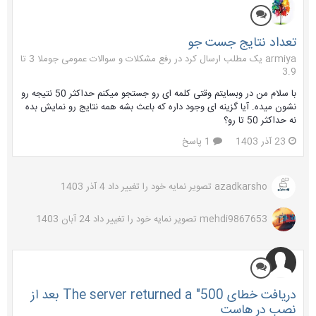
تعداد نتایج جست جو
armiya یک مطلب ارسال کرد در
رفع مشکلات و سوالات عمومی جوملا 3 تا
3.9
با سلام من در وبسایتم وقتی کلمه ای رو جستجو میکنم حداکثر 50 نتیجه رو
نشون میده. آیا گزینه ای وجود داره که باعث بشه همه نتایج رو نمایش بده
نه حداکثر 50 تا رو؟
23 آذر 1403
1 پاسخ
azadkarsho
تصویر نمایه خود را تغییر داد
4 آذر 1403
mehdi9867653
تصویر نمایه خود را تغییر داد
24 آبان 1403
دریافت خطای The server returned a "500 بعد از
نصب در هاست