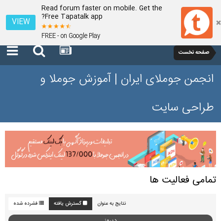
Read forum faster on mobile. Get the
Free Tapatalk app?
VIEW
FREE - on Google Play
صفحه نخست
انجمن جوملای ایران | آموزش جوملا و
طراحی سایت
تمامی فعالیت ها
نتایج به عنوان
گسترش یافته
فشرده شده
دیروز