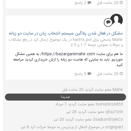
20 ساعت قبل
2 پاسخ
مشکل در فعال شدن پلاگین سیستم-انتخاب زبان در سایت دو زبانه
Mahir پاسخی برای karimi_pol در یک موضوع ارسال کرد در
رفع مشکلات
و سوالات عمومی جوملا 1.7 و 2.5
ما هم برای سایت https://bazarganimahir.com/ به همین مشکل
خوردیم. باید به سایتی که هاست دو زبانه را ازش خریداری کردید مراجعه
کنید.
20 ساعت قبل
5 پاسخ
Mahir
عضو سایت گردید
20 ساعت قبل
جدیدا
toshishito6855
عضو سایت گردید
7 مرداد
qfuu7cnh
عضو سایت گردید
28 تیر
StadiumStyleCo
عضو سایت گردید
20 تیر
originpart
در موضوع
انتقال از وردپرس به جوملا
شرکت کرد
8 تیر