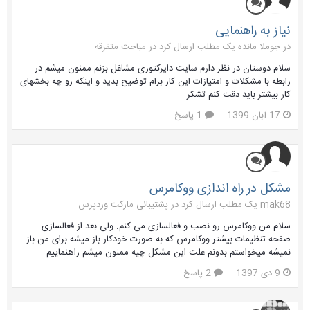
نیاز به راهنمایی
در جوملا مانده یک مطلب ارسال کرد در
مباحث متفرقه
سلام دوستان در نظر دارم سایت دایرکتوری مشاغل بزنم ممنون میشم در
رابطه با مشکلات و امتیازات این کار برام توضیح بدید و اینکه رو چه بخشهای
کار بیشتر باید دقت کنم تشکر
17 آبان 1399
1 پاسخ
مشکل در راه اندازی ووکامرس
mak68 یک مطلب ارسال کرد در
پشتیبانی مارکت وردپرس
سلام من ووکامرس رو نصب و فعالسازی می کنم. ولی بعد از فعالسازی
صفحه تنظیمات بیشتر ووکامرس که به صورت خودکار باز میشه برای من باز
نمیشه میخواستم بدونم علت این مشکل چیه ممنون میشم راهنماییم...
9 دی 1397
2 پاسخ