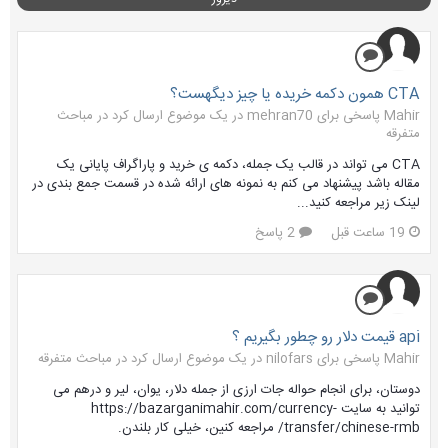
CTA همون دکمه خریده یا چیز دیگهست؟
Mahir پاسخی برای mehran70 در یک موضوع ارسال کرد در
مباحث
متفرقه
CTA می تواند در قالب یک جمله، دکمه ی خرید و پاراگراف پایانی یک
مقاله باشد پیشنهاد می کنم به نمونه های ارائه شده در قسمت جمع بندی در
لینک زیر مراجعه کنید...
19 ساعت قبل
2 پاسخ
api قیمت دلار رو چطور بگیریم ؟
Mahir پاسخی برای nilofars در یک موضوع ارسال کرد در
مباحث متفرقه
دوستان، برای انجام حواله جات ارزی از جمله دلار، یوان، لیر و درهم می
توانید به سایت https://bazarganimahir.com/currency-
transfer/chinese-rmb/ مراجعه کنین، خیلی کار بلندن.