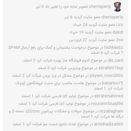
chertoperty
تصویر نمایه خود را تغییر داد
6 تیر
chertoperty
عضو سایت گردید
6 تیر
Liro
عضو سایت گردید
24 خرداد
dslsdl
عضو سایت گردید
19 خرداد
2oo
عضو سایت گردید
27 فروردین
hichkas62
در موضوع
درخواست پشتیبانی و کمک برای رفع ارسال SPAM
?
شرکت کرد
6 اسفند
dis_card
در موضوع
کدوم فروشگاه ساز بهتره
شرکت کرد
5 اسفند
ebrahim14sp
در موضوع
وردپرس
شرکت کرد
5 اسفند
payam_noori2002
در موضوع
مشکل در ورد پرس
شرکت کرد
2 اسفند
baharloo75
در موضوع
هاست مناسب برای سایت فروشگاهی کوچک
شرکت کرد
1 اسفند
ebrahimahmed
در موضوع
تولید url فارسی
شرکت کرد
1 اسفند
nouramrfouad94
در موضوع
تولید url فارسی
شرکت کرد
1 اسفند
rezabaghaie
در موضوع
سوالات و مشکلات پیرامون J2Store نسخه 3 و
درگاه ها
شرکت کرد
1 اسفند
aminhadizadeh
در موضوع
تعداد نتایج جست جو
شرکت کرد
1 اسفند