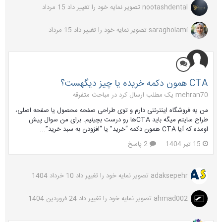
nootashdental
تصویر نمایه خود را تغییر داد
15 مرداد
saragholami
تصویر نمایه خود را تغییر داد
15 مرداد
CTA همون دکمه خریده یا چیز دیگهست؟
mehran70 یک مطلب ارسال کرد در
مباحث متفرقه
من یه فروشگاه اینترنتی دارم و توی طراحی صفحه محصول یا صفحه اصلی،
طراح سایتم میگه باید CTAها رو درست بچینیم. برای من سوال پیش
اومده که آیا CTA همون دکمه “خرید” یا “افزودن به سبد خرید”...
15 تیر 1404
2 پاسخ
adaksepehr
تصویر نمایه خود را تغییر داد
10 خرداد 1404
ahmad002
تصویر نمایه خود را تغییر داد
24 فروردین 1404