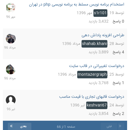
استخدام برنامه نویس مسلط به برنامه نویسی php در تهران
19
مهر
توسط
19 مهر 1396
,
s1r101
1396
0
پاسخ
3,432
بازدید
طراحی افزونه پاداش دهی
29
مرداد
توسط
28 مرداد 1396
,
shahab.khani
1396
4
پاسخ
3,889
بازدید
درخواست تغییراتی در قالب سایت
26
مرداد
توسط
25 مرداد 1396
,
montazergraph
1396
1
پاسخ
3,768
بازدید
درخواست قالبهای تجاری با قیمت مناسب
27
تیر
توسط
24 تیر 1396
,
keshvari67
1396
2
پاسخ
3,854
بازدید
قبلی
بعدی
صفحه 1 از 66