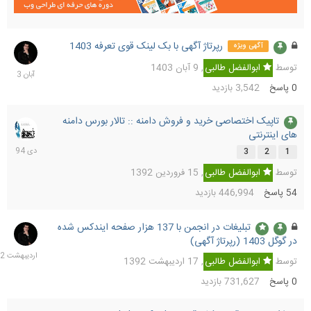
رپرتاژ آگهی با بک لینک قوی تعرفه 1403
9
آگهی ویژه
آبان
توسط
ابوالفضل طالبی
,
9 آبان 1403
1403
0
پاسخ
3,542
بازدید
تاپیک اختصاصی خرید و فروش دامنه :: تالار بورس دامنه
3
های اینترنتی
دی
1394
3
2
1
توسط
ابوالفضل طالبی
,
15 فروردین 1392
54
پاسخ
446,994
بازدید
تبلیغات در انجمن با 137 هزار صفحه ایندکس شده
17
در گوگل 1403 (رپرتاژ آگهی)
اردیب
1392
توسط
ابوالفضل طالبی
,
17 اردیبهشت 1392
0
پاسخ
731,627
بازدید