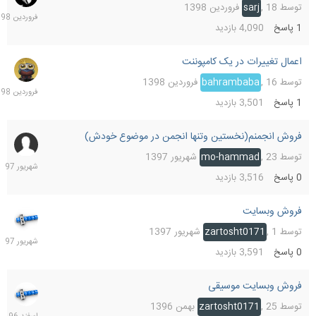
فرورد
توسط
18 فروردین 1398
,
sarj
1398
1
پاسخ
4,090
بازدید
اعمال تغییرات در یک کامپوننت
19
فرورد
توسط
16 فروردین 1398
,
bahrambaba
1398
1
پاسخ
3,501
بازدید
فروش انجمنم(نخستین وتنها انجمن در موضوع خودش)
23
شهریو
توسط
23 شهریور 1397
,
mo-hammad
1397
0
پاسخ
3,516
بازدید
فروش وبسایت
1
شهریو
توسط
1 شهریور 1397
,
zartosht0171
1397
0
پاسخ
3,591
بازدید
فروش وبسایت موسیقی
7
اسفند
توسط
25 بهمن 1396
,
zartosht0171
1396