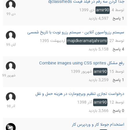
جدا کردن سه رقم در فیلد قیمت djclassifieds
4
دی
توسط
4 دی 1399
,
amir90
1399
1
پاسخ
4,597
بازدید
سیستم رزرواسیون آنلاین - سیستم رزرو نوبت با تاریخ شمسی
17
آبان
توسط
27 اردیبهشت 1395
,
majidkeramatjahromi
1399
4
پاسخ
5,158
بازدید
رفع مشکل Combine images using CSS sprites
16
شهریو
توسط
15 شهریور 1399
,
amir90
1399
1
پاسخ
3,259
بازدید
درخواست تجازی تنظیم ویرچومارت در هزینه حمل و نقل
12
آذر
توسط
12 آذر 1398
,
amir90
1398
0
پاسخ
3,566
بازدید
استخدام جوملا کار و وردپرس کار
24