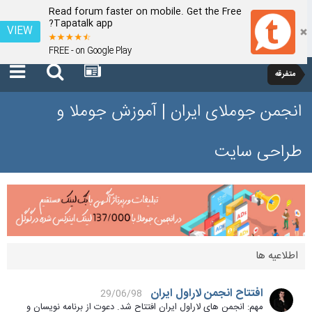
Read forum faster on mobile. Get the Free
Tapatalk app?
VIEW
FREE - on Google Play
متفرقه
انجمن جوملای ایران | آموزش جوملا و
طراحی سایت
اطلاعیه ها
افتتاح انجمن لاراول ایران
29/06/98
مهم: انجمن های لاراول ایران افتتاح شد. دعوت از برنامه نویسان و