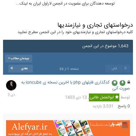
توسعه دهندگان برای عضویت در انجمن لاراول ایران به لینک...
درخواستهای تجاری و نیازمندیها
کلیه درخواستهای تجاری و نیازمندیهای خود را در این انجمن مطرح نمایید
1,643 موضوع در این انجمن
چیدمان مطالب
قبلی
بعدی
صفحه 1 از 66
کدگذاری فایلهای php با اخرین نسخه ی ioncube به
13
صورت آنی
دی
1403
توسط
ابوالفضل طالبی
,
13 دی 1403
0
پاسخ
3,531
بازدید