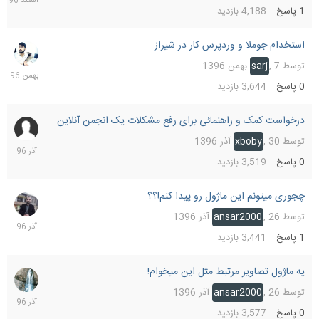
1
پاسخ
4,188
بازدید
استخدام جوملا و وردپرس کار در شیراز
7
بهمن
توسط
7 بهمن 1396
,
sarj
1396
0
پاسخ
3,644
بازدید
درخواست کمک و راهنمائی برای رفع مشکلات یک انجمن آنلاین
30
آذر
توسط
30 آذر 1396
,
xboby
1396
0
پاسخ
3,519
بازدید
چجوری میتونم این ماژول رو پیدا کنم!؟؟
28
آذر
توسط
26 آذر 1396
,
ansar2000
1396
1
پاسخ
3,441
بازدید
یه ماژول تصاویر مرتبط مثل این میخوام!
26
آذر
توسط
26 آذر 1396
,
ansar2000
1396
0
پاسخ
3,577
بازدید