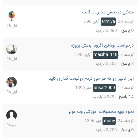
مشکل در بخش مدیریت قالب
20
آبان
توسط
20 آبان 1396
,
armiya
1396
0
پاسخ
3,380
بازدید
درخواست نوشتن افزونه بخش پروژه
16
آبان
توسط
7 آبان 1396
,
masiha_148
1396
3
پاسخ
3,707
بازدید
این قالبی رو که طراحی کردم روقیمت گذاری کنید
14
آبان
توسط
19 مهر 1396
,
ansar2000
1396
14
پاسخ
4,979
بازدید
نحوه تهیه محصولات اموزشی وب موم
24
مهر
توسط
24 مهر 1396
,
xboby
1396
0
پاسخ
3,706
بازدید