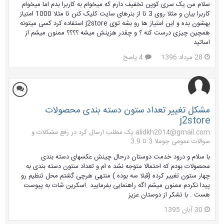
سلام من یک سری کوپن تخفیف دارم که میخوام به کاربرا بدم اما میخوام
کاربرا بیان و مثلا روی 3 تا از بنرهای سایت کلیک کنن تا مثلا 1000 امتیاز
بهشون بده و این امتیاز ها رو بشه توی j2store استفاده کرد کسی میتونه
همچین چیزی درست کنه ؟ و چقدر هزینش میشه ؟؟؟؟ ممنون میشم از
اساتید
28 مرداد 1396
4 پاسخ
مشکل تغییر تعداد ستون دسته بندی محصولات
j2store
alidkh2014@gmail.com یک مطلب ارسال کرد در
رفع مشکلات و
سوالات عمومی جوملا 3 تا 3.9
با سلام و درود خدمت دوستان درحال چینش عکسهای دسته بندی
محصولات بودم که احتمالا متوجه نشد ه ام و تعداد ستون دسته بندی به
چهار ستون تغییر کرده (قبلا سه بوده ) منتهی هرچی گشتم محل تنظیم رو
پیدا نکردم ممنون میشم اگه راهنمایی بفرمایید .اسکرین شات به پیوست
هست . با تشکر از دوستان عزیز
30 آبان 1395