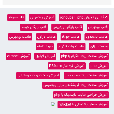
کدگذاری فایلهای php با ioncube
آموزش ووکامرس
قالب جوملا
قالب وردپرس
قالب رایگان وردپرس
قالب رایگان جوملا
هاست نامحدود
هاست جوملا
هاست لاراول
هاست وردپرس
هاست ارزان
هاست ربات تلگرام
خرید دامنه
آموزش ساخت ربات تلگرام با php
آموزش لاراول
آموزش cPanel
آموزش php
آموزش فرم ساز RSform
آموزش ساخت ربات جذب ممبر
آموزش ساخت ربات دوستیابی
آموزش ساخت ربات فروشگاهی برای ووکامرس
آموزش طراحی سایت داینامیک با php
آموزش بخش پشتیبانی با rsticket