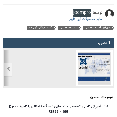
توسط
joompro
سایر محصولات این کاربر
آموزش dj classifieds
dj classifieds
کتاب آموزش آگهی ساز
1 تصویر
توضیحات محصول
کتاب آموزش کامل و تخصصی پیاه سازی ایستگاه تبلیغاتی با کامپوننت Dj-
ClassiField