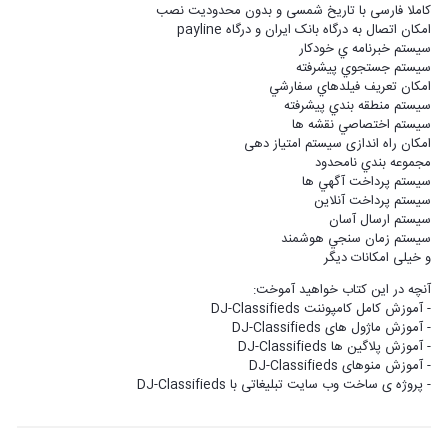
کاملا فارسی با تاریخ شمسی و بدون محدودیت نصب
امکان اتصال به درگاه بانک ایران و درگاه payline
سيستم خبرنامه ي خودکار
سيستم جستجوي پيشرفته
امکان تعريف فيلدهاي سفارشي
سيستم منطقه بندي پيشرفته
سيستم اختصاصي نقشه ها
امکان راه اندازی سیستم امتیاز دهی
مجموعه بندي نامحدود
سيستم پرداخت آگهي ها
سيستم پرداخت آنلاين
سيستم ارسال آسان
سيستم زمان سنجي هوشمند
و خیلی امکانات دیگر
آنچه در این کتاب خواهید آموخت:
- آموزش کامل کامپوننت DJ-Classifieds
- آموزش ماژول های DJ-Classifieds
- آموزش پلاگین ها DJ-Classifieds
- آموزش منوهای DJ-Classifieds
- پروژه ی ساخت وب سایت تبلیغاتی با DJ-Classifieds