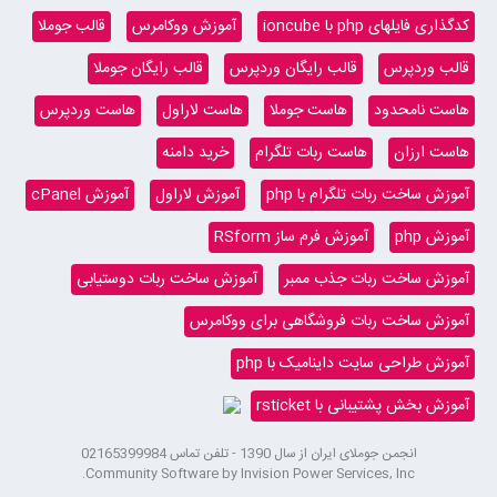
کدگذاری فایلهای php با ioncube
آموزش ووکامرس
قالب جوملا
قالب وردپرس
قالب رایگان وردپرس
قالب رایگان جوملا
هاست نامحدود
هاست جوملا
هاست لاراول
هاست وردپرس
هاست ارزان
هاست ربات تلگرام
خرید دامنه
آموزش ساخت ربات تلگرام با php
آموزش لاراول
آموزش cPanel
آموزش php
آموزش فرم ساز RSform
آموزش ساخت ربات جذب ممبر
آموزش ساخت ربات دوستیابی
آموزش ساخت ربات فروشگاهی برای ووکامرس
آموزش طراحی سایت داینامیک با php
آموزش بخش پشتیبانی با rsticket
انجمن جوملای ایران از سال 1390 - تلفن تماس 02165399984
Community Software by Invision Power Services, Inc.