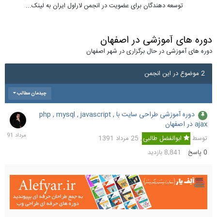
توسعه دهندگان برای عضویت در انجمن لاراول ایران به لینک...
دوره های آموزشی در اصفهان
دوره های آموزشی در حال برگزاری در شهر اصفهان
2 موضوع در این انجمن
چیدمان مطالب
دوره آموزشی طراحی سایت با php , mysql , javascript ,
25
ajax در اصفهان
مردا
391
توسط
ابوالفضل طالبی
,
25 مرداد 1391
0
پاسخ
8,841
بازدید