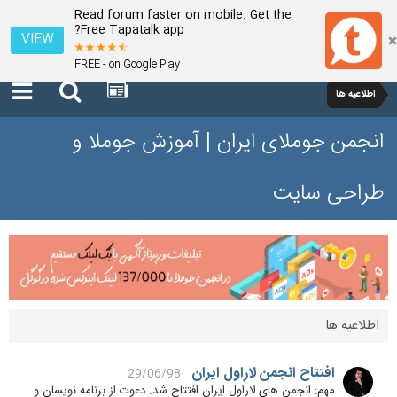
Read forum faster on mobile. Get the
Free Tapatalk app?
VIEW
FREE - on Google Play
اطلاعیه ها
انجمن جوملای ایران | آموزش جوملا و
طراحی سایت
اطلاعیه ها
افتتاح انجمن لاراول ایران
29/06/98
مهم: انجمن های لاراول ایران افتتاح شد. دعوت از برنامه نویسان و