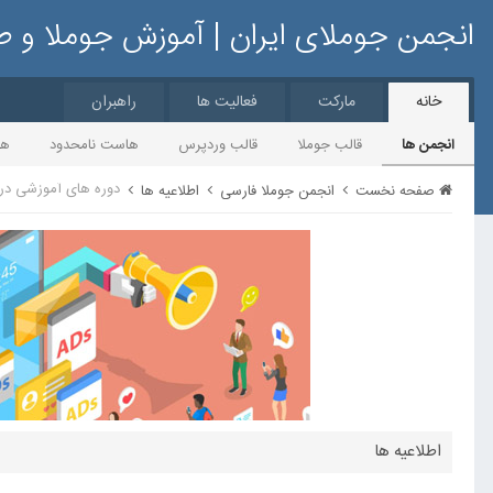
انجمن جوملای ایران | آموزش جوملا و 
خانه
مارکت
فعالیت ها
راهبران
انجمن ها
قالب جوملا
قالب وردپرس
هاست نامحدود
ها
دوره های آموزشی در
صفحه نخست
انجمن جوملا فارسی
اطلاعیه ها
اطلاعیه ها