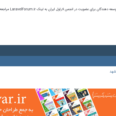
ای عضویت در انجمن لاراول ایران به لینک LaravelForum.ir مراجعه نمایید