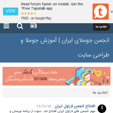
Read forum faster on mobile. Get the
Free Tapatalk app?
VIEW
FREE - on Google Play
اطلاعیه ها
انجمن جوملای ایران | آموزش جوملا و
طراحی سایت
اطلاعیه ها
افتتاح انجمن لاراول ایران
29/06/98
مهم: انجمن های لاراول ایران افتتاح شد. دعوت از برنامه نویسان و